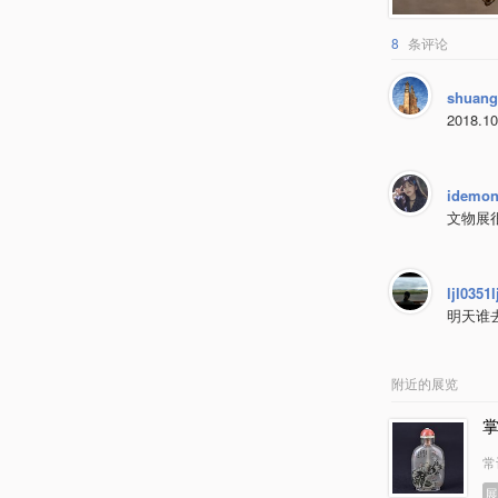
8
条评论
shuang
2018.10
idemo
文物展
ljl0351l
明天谁
附近的展览
常