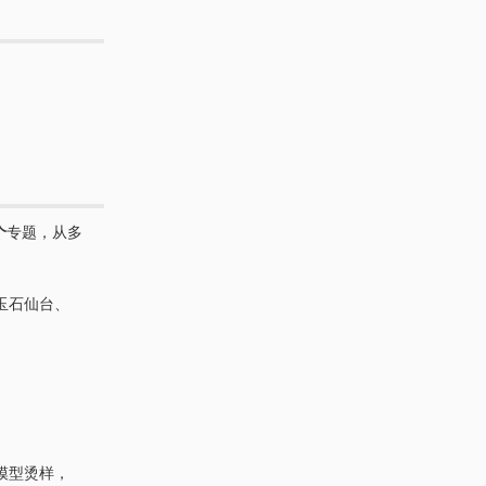
个
专题，从多
玉石仙台、
模型烫样，