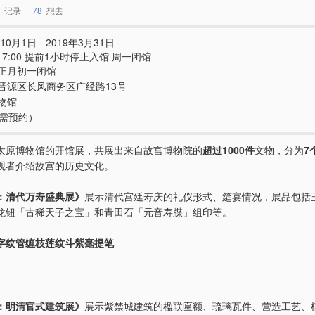
记录
78
想去
10月1日 - 2019年3月31日
 - 17:00 提前1小时停止入馆 周一闭馆
正月初一闭馆
晋源区长风商务区广经路13号
物馆
（需预约）
太原博物馆的开馆展，共展出来自故宫博物院的
超过1000件
文物，分为
7
观者介绍故宫的历史文化。
：清代万寿盛典展》
展示清代宫廷寿庆的礼仪形式、筵宴情况，展品包括
龙钮「古稀天子之宝」和青田石「元音寿牒」组印等。
字纹管缠枝莲纹斗紫毫提笔
：明清官式建筑展》
展示紫禁城建筑的楹联匾额、琉璃瓦件、营造工艺、