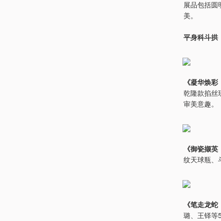
展品包括圆
美。
平身科斗拱
《凝华焕彩
乾隆款掐丝
审美意趣。
《御瓷撷英
纹天球瓶、
《笔走龙蛇
璐、王铎等