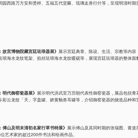
明园西路万方安和烫样、五福五代堂匾、琉璃走兽行什等，呈现明清时期
：故宫博物院藏宫廷珐琅器展》
展示宫廷典章、陈设、生活、宗教等内容
珐琅海水龙纹笔架、掐丝珐琅海水龙纹暖砚等，展现宫廷珐琅器的整体面
：明代御窑瓷器展》
展示明代洪武至万历朝代表性御窑瓷器，展品包括青
斗彩云龙纹「天」字盖罐、娇黄釉兽耳罐等，介绍御窑瓷器的烧造品种和
：傅山及明末清初名家行草书特展》
展示傅山及其同时期的张瑞图、黄道
5位艺术家的超过200件书法和绘画作品。