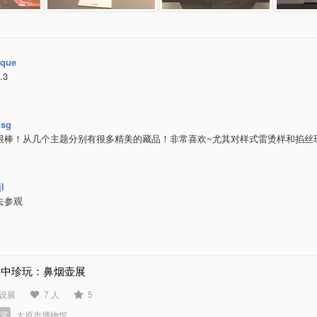
que
.3
nsg
很棒！从几个主题分别有很多精美的藏品！非常喜欢~尤其对样式雷烫样和掐丝
jl
去参观
掌中珍玩：鼻烟壶展
设展
7 人
5
展览
太原市博物馆