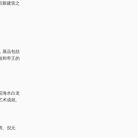
宫殿建筑之
，展品包括
貌和帝王的
花海水白龙
艺术成就。
周、倪元