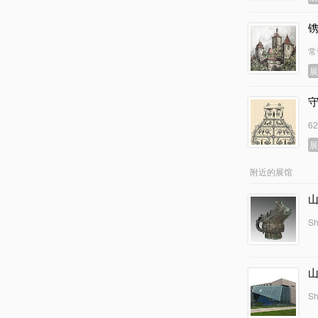
镌
常
6
附近的展馆
Sh
Sh