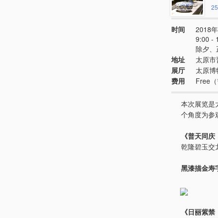
25
时间
2018年
9:00
除夕、
地址
太原市
展厅
太原博
费用
Free
本次展览是
个角度为参
《普天同庆
乾隆碧玉交
黑漆描金寿
《日丽紫禁