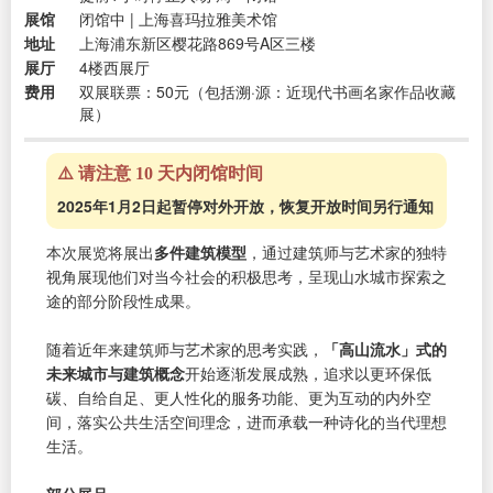
展馆
闭馆中 | 上海喜玛拉雅美术馆
地址
上海浦东新区樱花路869号A区三楼
展厅
4楼西展厅
费用
双展联票：50元（包括溯·源：近现代书画名家作品收藏
展）
⚠️ 请注意 10 天内闭馆时间
2025年1月2日起暂停对外开放，恢复开放时间另行通知
本次展览将展出
多件建筑模型
，通过建筑师与艺术家的独特
视角展现他们对当今社会的积极思考，呈现山水城市探索之
途的部分阶段性成果。
随着近年来建筑师与艺术家的思考实践，
「高山流水」式的
未来城市与建筑概念
开始逐渐发展成熟，追求以更环保低
碳、自给自足、更人性化的服务功能、更为互动的内外空
间，落实公共生活空间理念，进而承载一种诗化的当代理想
生活。