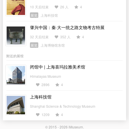
10 天后结束
26 人
4
展览
上海科技馆
肇兴中国：秦·大一统之路文物考古特展
32 天后结束
352 人
4
展览
上海博物馆东馆
附近的展馆
闭馆中 | 上海喜玛拉雅美术馆
Himalayas Museum
2896
4
上海科技馆
Shanghai Science & Technology Museum
1209
4
© 2015 - 2026
iMuseum
.