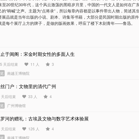
纪末至20世纪30年代，这个风云激荡的黑暗岁月里，中国的一代文人是如何在广
己的“呐喊”之声。主题为“点将录”，所以每章内容都是以事件带出人物，简述其
要展品就是当年出版的小说、剧本、诗集等书籍，大部分是民国时期出版的原件
就是每个展厅上方的牌子，是做的版画效果，呼应了楼下木刻青年——鲁迅。
不止于闺阁：宋金时期女性的多面人生
05 天后结束
11 人
3
展览
南越王博物院
海丝门户：文物里的清代广州
6 天后结束
33 人
4
展览
广州博物馆
尼罗河的赠礼：古埃及文物与数字艺术体验展
5 天后结束
126 人
4
展览
南越王博物院