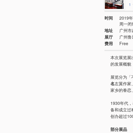
1
时间
2019年
周一闭
地址
广州市
展厅
广州鲁
费用
Free
本次展览展
的发展概貌
展览分为「
名
左翼作家
家乡的眷恋
1930年
备和成立过
创办超过1
部分展品