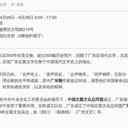
记录
21
想去
4月28日 - 8月28日 9:00 - 17:00
馆
越秀区文明路215号
迅纪念馆（2楼临时展厅）
出近300件珍贵文物、超过300幅历史照片，回顾了广东近现代文学，尤
，呈现广东左翼文学在整个中国现代文学史上的地位。
不同凡响」「先声夺人」「变声而起」「众声嘹亮」「同声相呼」五部分
、理论家的生平和成就，其中
广东籍
作家超过60名，感受他们对国家命运
、对劳动者的关怀，以及革命的精神。
代，在中共中央文化工作委员会的领导下，
中国左翼文化总同盟
成立，广东籍
程中发挥了重要作用。左联成立以后，广东成立了中国左翼文化总同盟
广
00种左翼文化杂志，如《我们》《新路线》《广州文艺》等。