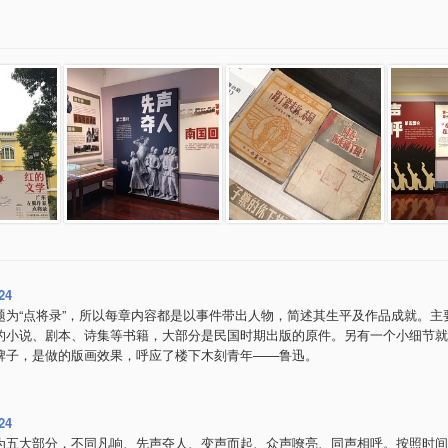
24
题为“点将录”，所以每章内容都是以事件带出人物，简述其生平及作品成就。主
的小说、剧本、诗集等书籍，大部分是民国时期出版的原件。另有一个小细节就
牌子，是做的版画效果，呼应了楼下木刻青年——鲁迅。
24
为五大部分，不同凡响、先声夺人、变声而起、众声嘹亮、同声相呼。按照时间