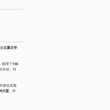
其是
左翼文学
，梳理了
108
的关切、对
作家在其筹
州分盟
，并