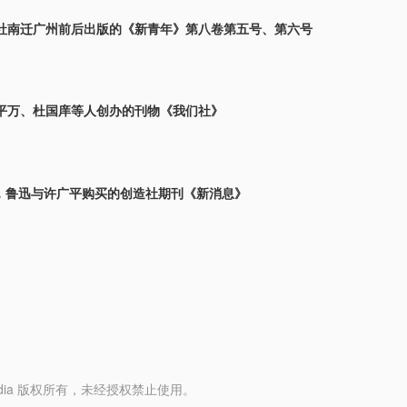
社南迁广州前后出版的《新青年》第八卷第五号、第六号
平万、杜国庠等人创办的刊物《我们社》
9月，鲁迅与许广平购买的创造社期刊《新消息》
y Media 版权所有，未经授权禁止使用。