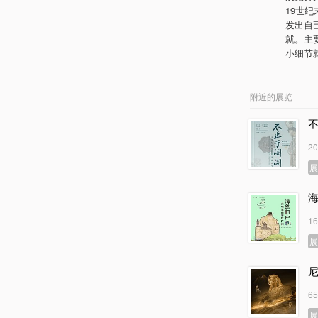
19世
发出自
就。主
小细节
附近的展览
2
1
6