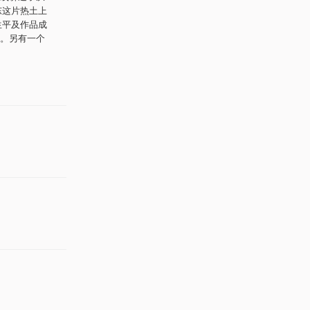
东这片热土上
生平及作品成
。另有一个