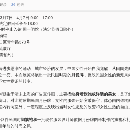
记录
26
想去
3月7日 - 4月7日 9:00 - 17:00
法定假日延长至18:00
小时停止入馆 周一闭馆（法定节假日除外）
物馆
口区青年路373号
流展厅
（需预约）
着进步思潮的涌动、城市经济的发展，中国女性开始自我觉醒，从闺阁走
之一变。本次展览将展出一批民国时期的
月份牌
，反映民国女性的新潮风
下女性意识的转变。
种诞生于清末上海的广告宣传画，主要描绘
身着旗袍或洋装的美女
，是了
窗口。对比前后期民国月份牌，女性的服饰开始突破保守，体态由内敛转
室内转向室外，一定程度上反映出当时女性思想的改变和女性生活的自由
出3件民国时期
旗袍
和一批现代服装设计师依据月份牌图样制作的旗袍和
百年前的时尚之风。