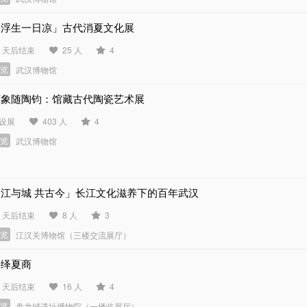
「浮生一日凉」古代消夏文化展
3 天后结束
25 人
4
展览
武汉博物馆
万象随陶钧：馆藏古代陶瓷艺术展
设展
403 人
4
展览
武汉博物馆
「江与城 共古今」长江文化滋养下的百年武汉
0 天后结束
8 人
3
展览
江汉关博物馆（三楼交流展厅）
寻绎夏商
0 天后结束
16 人
4
展览
盘龙城遗址博物院（一楼临展厅）