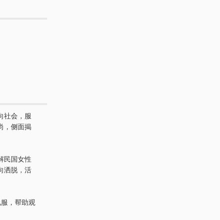
向社会，服
尚，侧面揭
解民国女性
向洒脱，活
。
礼服，帮助观