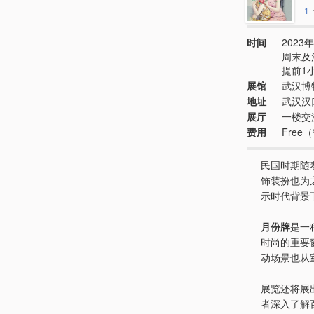
1
时间
2023年
周末及
提前1
展馆
武汉博
地址
武汉汉
展厅
一楼交
费用
Free
民国时期随
饰装扮也为
示时代背景
月份牌
是一
时尚的重要
动场景也从
展览还将展
者深入了解