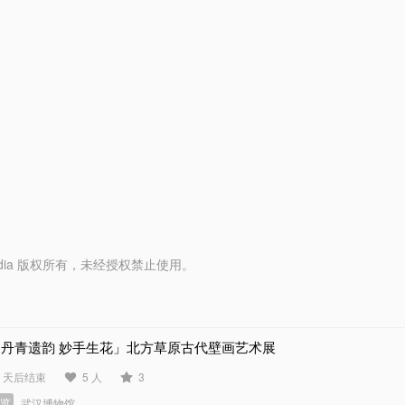
y Media 版权所有，未经授权禁止使用。
「丹青遗韵 妙手生花」北方草原古代壁画艺术展
2 天后结束
5 人
3
展览
武汉博物馆