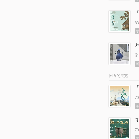
8
常
附近的展览
7
7