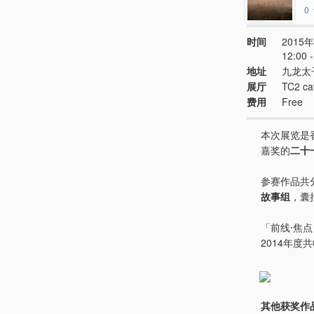
0
时间
2015年
12:00
地址
九龙太
展厅
TC2 ca
费用
Free
本次展览是
嘉奖的
二十
参赛作品共
故事组
，囊
「前线‧焦
2014年度
其他获奖作