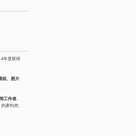
14年度获得
境组、图片
闻工作者
。
的麦钧杰: