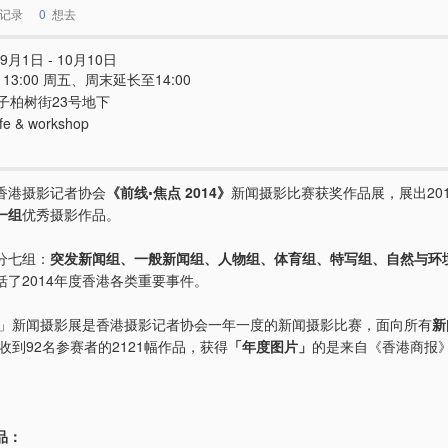
记录
0
想去
9月1日 - 10月10日
 - 13:00 周五、周末延长至14:00
子柏树街23号地下
fe & workshop
香港摄影记者协会
《前线‧焦点 2014》
新闻摄影比赛获奖作品展，展出20
一组
优秀摄影作品。
分七组：
突发新闻组、一般新闻组、人物组、体育组、特写组、自然与环
括了2014年度香港各类重要事件。
点」新闻摄影展是香港摄影记者协会一年一度的新闻摄影比赛，面向所有
新
共收到92名参赛者的2121幅作品，获得
「年度图片」
的是来自《香港商报》
品：