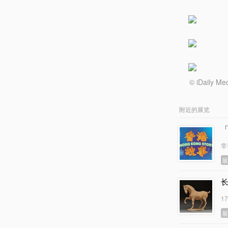
© iDail
附近的展览
常
1