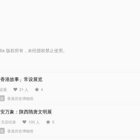
y Media 版权所有，未经授权禁止使用。
「香港故事」常设展览
设展
21 人
4
展览
香港历史博物馆
长安万象：陕西隋唐文明展
7 天后结束
100 人
5
展览
香港历史博物馆