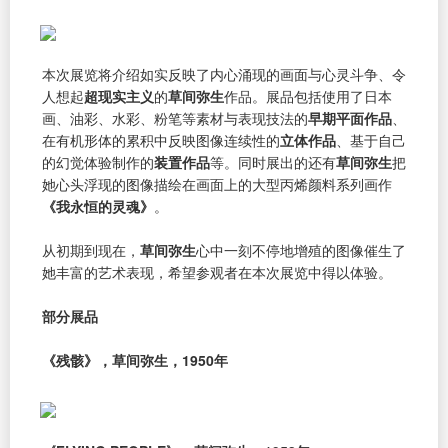
本次展览将介绍如实反映了内心涌现的画面与心灵斗争、令
人想起
超现实主义
的
草间弥生
作品。展品包括使用了日本
画、油彩、水彩、粉笔等素材与表现技法的
早期平面作品
、
在有机形体的累积中反映图像连续性的
立体作品
、基于自己
的幻觉体验制作的
装置作品
等。同时展出的还有
草间弥生
把
她心头浮现的图像描绘在画面上的大型丙烯颜料系列画作
《我永恒的灵魂》
。
从初期到现在，
草间弥生
心中一刻不停地增殖的图像催生了
她丰富的艺术表现，希望参观者在本次展览中得以体验。
部分展品
《残骸》，草间弥生，1950年