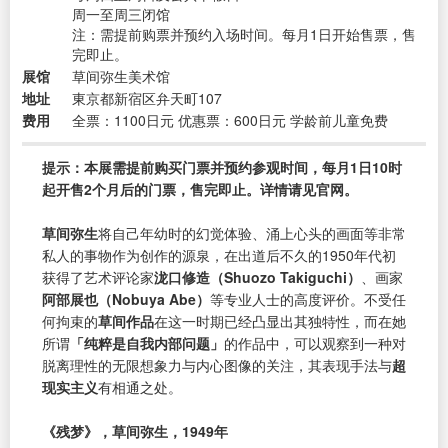
周一至周三闭馆
注：需提前购票并预约入场时间。每月1日开始售票，售
完即止。
展馆
草间弥生美术馆
地址
東京都新宿区弁天町107
费用
全票：1100日元 优惠票：600日元 学龄前儿童免费
提示：本展需提前购买门票并预约参观时间，每月1日10时
起开售2个月后的门票，售完即止。详情请见官网。
草间弥生
将自己年幼时的幻觉体验、涌上心头的画面等非常
私人的事物作为创作的源泉，在出道后不久的1950年代初
获得了艺术评论家
泷口修造（Shuozo Takiguchi）
、画家
阿部展也（Nobuya Abe）
等专业人士的高度评价。不受任
何拘束的
草间作品
在这一时期已经凸显出其独特性，而在她
所谓
「纯粹是自我内部问题」
的作品中，可以观察到一种对
脱离理性的无限想象力与内心图像的关注，其表现手法与
超
现实主义
有相通之处。
《残梦》，草间弥生，1949年