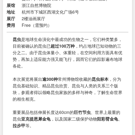
展馆
浙江自然博物院
地址
杭州市下城区西湖文化广场6号
展厅
2楼油画展厅
费用
Free（需预约）
昆虫
是地球生命演化中最成功的生物之一，它们种类繁多，
目前被确认的昆虫已
超过100万种
，约占地球已知动物的三
分之二。由于昆虫体量小、体重轻，在空间利用方面具有优
势，再加上适应能力强又能飞行，因而它们的踪影遍布地球
各处。
本次展览将展出
逾300种
常州博物馆收藏的
昆虫标本
，分为
昆虫基础知识、精品昆虫欣赏、昆虫与人类的关系三个版
块，参观者得以领略昆虫家族的多样与神奇，了解生命世界
的相生相克。
重要展品包括伸展长度达60cm的
巨竹节虫
、世界上最重的
昆虫
亚克提恩犀金龟
，以及国家二级保护动物
阳彩臂金龟
、
拉步甲
等。