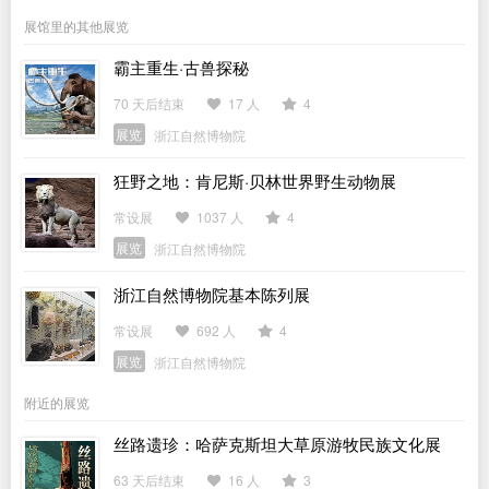
展馆里的其他展览
霸主重生·古兽探秘
70 天后结束
17 人
4
展览
浙江自然博物院
狂野之地：肯尼斯·贝林世界野生动物展
常设展
1037 人
4
展览
浙江自然博物院
浙江自然博物院基本陈列展
常设展
692 人
4
展览
浙江自然博物院
附近的展览
丝路遗珍：哈萨克斯坦大草原游牧民族文化展
63 天后结束
16 人
3