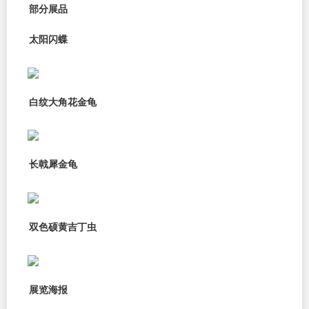
部分展品
太阳闪蝶
白纹大角花金龟
长戟犀金龟
双色硕黄吉丁虫
展览海报