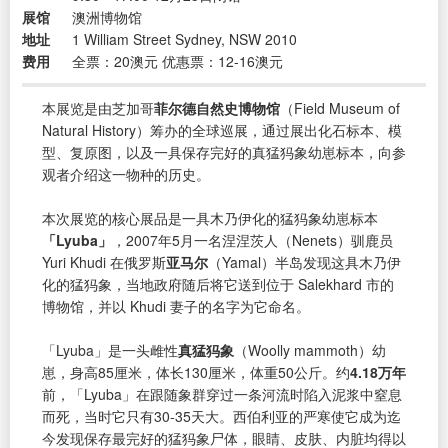
展馆
澳洲博物馆
地址
1 William Street Sydney, NSW 2010
费用
全票：20澳元 优惠票：12-16澳元
本展览是由芝加哥
菲尔德自然史博物馆
（Field Museum of
Natural History）筹办的全球巡展，通过展出化石标本、模
型、复原图，以及一具保存完好的真猛犸象幼崽标本，向参
观者介绍这一物种的历史。
本次展览的核心展品是一具木乃伊化的猛犸象幼崽标本
「Lyuba」
，2007年5月一名涅涅茨人（Nenets）驯鹿员
Yuri Khudi 在俄罗斯
亚马尔
（Yamal）半岛发现这具木乃伊
化的猛犸象，当地政府随后将它送到位于 Salekhard 市的
博物馆，并以 Khudi 妻子的名字为它命名。
「Lyuba」是一头雌性
真猛犸象
（Woolly mammoth）幼
崽，身高85厘米，体长130厘米，体重50公斤。约
4.18万年
前，「Lyuba」在跟随象群穿过一条河流时陷入泥浆中窒息
而死，当时它只有30-35天大。西伯利亚的严寒使它成为迄
今发现保存最完好的猛犸象尸体，眼睛、皮肤、内脏均得以