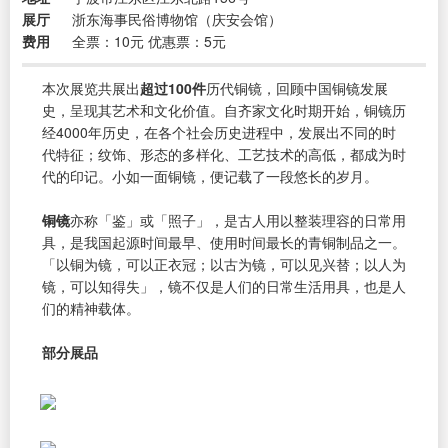
展厅
浙东海事民俗博物馆（庆安会馆）
费用
全票：10元 优惠票：5元
本次展览共展出
超过100件
历代铜镜，回顾中国铜镜发展
史，呈现其艺术和文化价值。自齐家文化时期开始，铜镜历
经4000年历史，在各个社会历史进程中，发展出不同的时
代特征；纹饰、形态的多样化、工艺技术的高低，都成为时
代的印记。小如一面铜镜，便记载了一段悠长的岁月。
铜镜
亦称「鉴」或「照子」，是古人用以整装理容的日常用
具，是我国起源时间最早、使用时间最长的青铜制品之一。
「以铜为镜，可以正衣冠；以古为镜，可以见兴替；以人为
镜，可以知得失」，镜不仅是人们的日常生活用具，也是人
们的精神载体。
部分展品