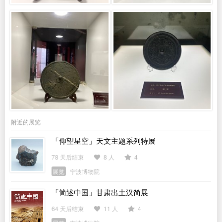
附近的展览
「仰望星空」天文主题系列特展
78 天后结束
8 人
4
展览
宁波博物院
「简述中国」甘肃出土汉简展
64 天后结束
11 人
4