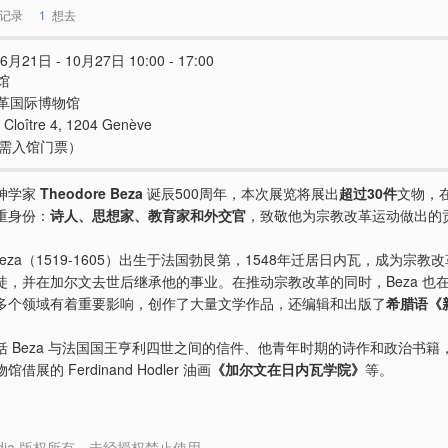
记录
1
想去
6月21日 - 10月27日 10:00 - 17:00
馆
革国际博物馆
 Cloître 4, 1204 Genève
e（需入馆门票）
神学家
Theodore Beza
诞辰500周年，本次展览将展出
超过30件
文物，
重身份：
诗人、思想家、教育家和外交官
，致敬他为宗教改革运动做出的
e Beza（1519-1605）出生于法国勃艮第，1548年迁居日内瓦，成为宗教
徒，并在加尔文去世后继承他的事业。在推动宗教改革的同时，Beza 也
多个领域有着重要影响，创作了大量文学作品，还编辑和出版了
希腊语《
括 Beza 与法国国王亨利四世之间的信件、他青年时期的诗作和政治书籍
借展的 Ferdinand Hodler 油画
《加尔文在日内瓦学院》
等。
y Media 版权所有，未经授权禁止使用。