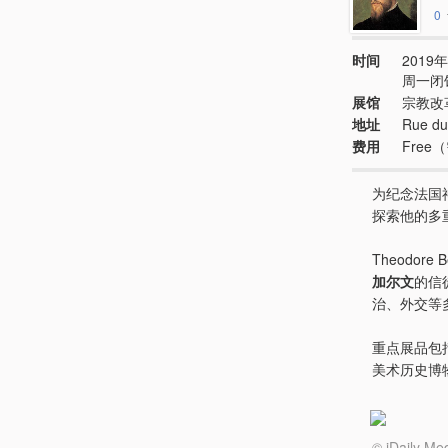
0
时间
2019年
周一闭
展馆
宗教改
地址
Rue du
费用
Fre
为纪念法国
探索他的多
Theodor
加尔文
的信
治、外交等
重点展品包
美术历史博物馆
© iDail