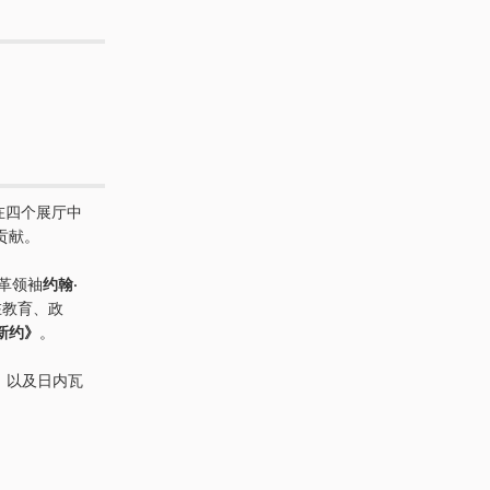
在四个展厅中
贡献。
改革领袖
约翰·
在教育、政
新约》
。
，以及日内瓦