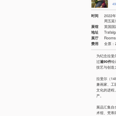
49
时间
2022年
周五延长
展馆
英国国
地址
Trafal
展厅
Rooms
费用
全票：
为纪念拉斐
过
逾90件
绘
技艺与创造
拉斐尔（14
兼画家、工
文化的进程
产。
展品汇集自
术馆、梵蒂