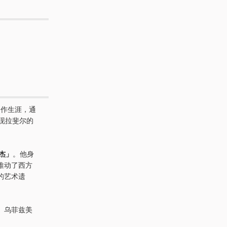
创作生涯，通
现拉斐尔的
杰」
。他身
推动了西方
的艺术遗
、乌菲兹美