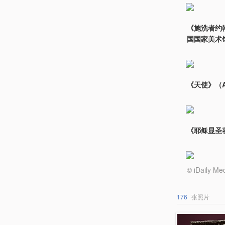
《施洗者约翰传
国国家美术
《天使》（A
《耶稣显圣
© iDail
176
张照片