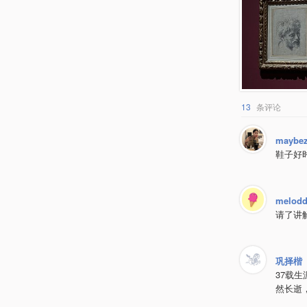
13
条评论
maybez
鞋子好
melod
请了讲
巩择楷
37载
然长逝