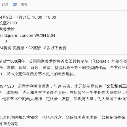
记录
281
想去
4月9日 - 7月31日 10:00 - 18:00
至21:00
家美术馆
gar Square, London WC2N 5DN
 1–8
24英镑 优惠票：22英镑 18岁以下免费
尔逝世
500周年
，英国国家美术馆将首次回顾拉斐尔（Raphael）的整个
画、素描、建筑、诗歌、雕塑、壁毯和版画等不同类型的作品，全方位呈
力，展示拉斐尔在西方艺术史上的重要地位。
83-1520）是意大利著名画家，与达·芬奇、米开朗基罗合称
「文艺复兴三
匠、建筑师、诗人和考古学者多个身份，在短暂的一生中创作大量作品，
。他在艺术中刻画人与神，定格爱、友情、知识与力量，为人类留下永恒
全球各地的知名博物馆，包括卢浮宫、华盛顿国家美术馆、普拉多博物馆
冈博物馆等。