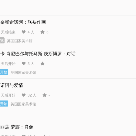
莫奈和雷诺阿：联袂作画
8 天后结束
4 人
5
展览
英国国家美术馆
卡·肖尼巴尔与托马斯·庚斯博罗：对话
8 天后开始
3 人
-
未开始
英国国家美术馆
雷诺阿与爱情
6 天后开始
32 人
-
未开始
英国国家美术馆
丽莲·梦露：肖像