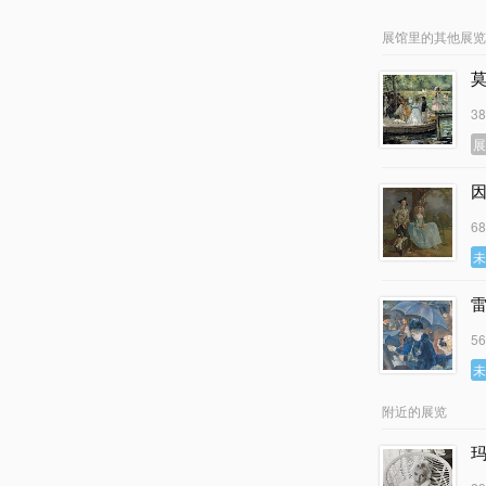
展馆里的其他展览
3
因
6
5
附近的展览
玛