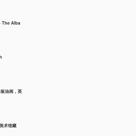
 The Alba
h
年，木板油画，英
家美术馆藏