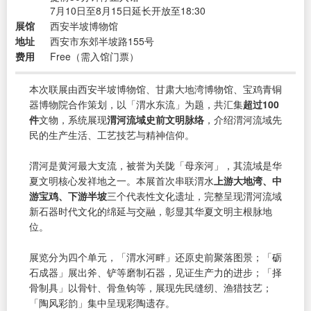
7月10日至8月15日延长开放至18:30
展馆
西安半坡博物馆
地址
西安市东郊半坡路155号
费用
Free（需入馆门票）
本次联展由西安半坡博物馆、甘肃大地湾博物馆、宝鸡青铜
器博物院合作策划，以「渭水东流」为题，共汇集
超过100
件
文物，系统展现
渭河流域史前文明脉络
，介绍渭河流域先
民的生产生活、工艺技艺与精神信仰。
渭河是黄河最大支流，被誉为关陇「母亲河」，其流域是华
夏文明核心发祥地之一。本展首次串联渭水
上游大地湾、中
游宝鸡、下游半坡
三个代表性文化遗址，完整呈现渭河流域
新石器时代文化的绵延与交融，彰显其华夏文明主根脉地
位。
展览分为四个单元，「渭水河畔」还原史前聚落图景；「砺
石成器」展出斧、铲等磨制石器，见证生产力的进步；「择
骨制具」以骨针、骨鱼钩等，展现先民缝纫、渔猎技艺；
「陶风彩韵」集中呈现彩陶遗存。