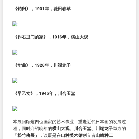
《钓归》，1901年，菱田春草
《作右卫门的家》，1916年，横山大观
《华曲》，1928年，川端龙子
《早乙女》，1945年，川合玉堂
本展回顾这四位画家的艺术事业，重走近代日本画的发展过
程，同时介绍晚年的
横山大观、川合玉堂、川端龙子
举办的
「松竹梅展」
，该展是在
山种美术馆
创立者
山崎种二