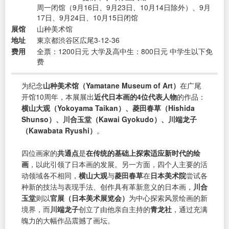
周一闭馆（9月16日、9月23日、10月14日除外）、9月
17日、9月24日、10月15日闭馆
展馆
山种美术馆
地址
東京都渋谷区広尾3-12-36
费用
全票：1200日元 大学及高中生：800日元 中学生以下免
费
为纪念
山种美术馆（Yamatane Museum of Art）
在广尾
开馆10周年，本展展出
近代日本画的4位代表人物
的作品：
横山大观（Yokoyama Taikan）、菱田春草（Hishida
Shunso）、川合玉堂（Kawai Gyokudo）、川端龙子
（Kawabata Ryushi）
。
四位画家的
共通点
是
在传统的基础上探索适应新时代的绘
画
，以此引领了日本画的发展。另一方面，四个人主要的活
动领域各不相同，
横山大观
与
菱田春草
在
日本美术院
尝试各
种新的技法与表现手法、创作具有革新意义的日本画，
川合
玉堂
则以
官展（日本美术展览会）
为中心探索风景绘画的新
境界，而
川端龙子
创立了由他亲自主持的
青龙社
，通过充满
魄力的大幅作品震撼了画坛。