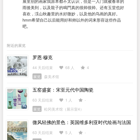
展里别的画家我原本都不太认识，但是一入门就被春草的
雨後美到，以及龍子的鳴門真的很帅很帅。还有玉堂也好
喜欢，渓山秋趣里的水好微妙，以及他的鸟画的真好。
hmm希望自己以后能用好和帅以外的词来形容这些作品
吧。
附近的展览
罗恩·穆克
44 天后结束
68 人
4
展览
森美术馆
五窑盛宴：宋至元代中国陶瓷
63 天后结束
1 人
-
展览
松冈美术馆（展示室4）
微风轻拂的景色：英国维多利亚时代绘画与法国
印象派
63 天后结束
5 人
-