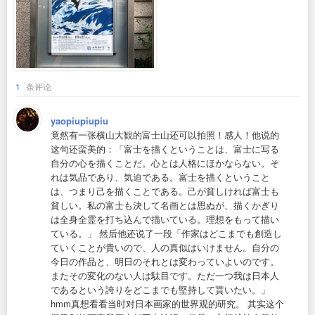
1
条评论
yaopiupiupiu
竟然有一张横山大観的富士山还可以拍照！感人！他说的
这句还蛮美的：「富士を描くということは、富士に写る
自分の心を描くことだ。心とは人格にほかならない。そ
れは気品であり、気迫である。富士を描くということ
は、つまり己を描くことである。己が貧しければ富士も
貧しい。私の富士も決して名画とは思ぬが、描くかぎり
は全身全霊を打ち込んで描いている。理想をもって描い
ている。」 然后他还说了一段「作家はどこまでも創造し
ていくことが貴いので、人の真似はいけません。自分の
今日の作品と、明日のそれとは変わっていよいのです。
またその変化のない人は駄目です。ただ一つ我は日本人
であるという誇りをどこまでも堅持して貰いたい。」
hmm真想看看当时对日本画家的世界观的研究。 其实这个