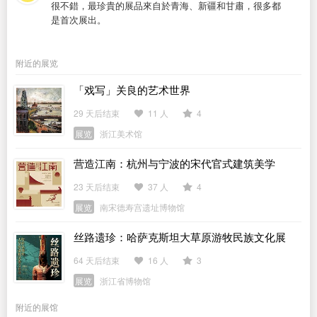
很不錯，最珍貴的展品來自於青海、新疆和甘肅，很多都
是首次展出。
附近的展览
「戏写」关良的艺术世界
29 天后结束
11 人
4
展览
浙江美术馆
营造江南：杭州与宁波的宋代官式建筑美学
23 天后结束
37 人
4
展览
南宋德寿宫遗址博物馆
丝路遗珍：哈萨克斯坦大草原游牧民族文化展
64 天后结束
16 人
3
展览
浙江省博物馆
附近的展馆