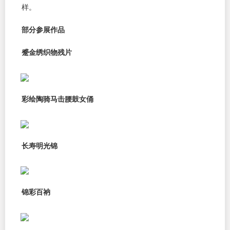
样。
部分参展作品
蹙金绣织物残片
彩绘陶骑马击腰鼓女俑
长寿明光锦
锦彩百衲