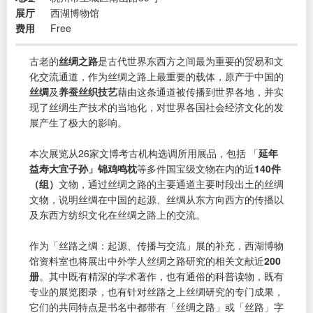
展厅
西湖博物馆
费用
Free
古老的
丝绸之路
是古代世界东西方之间最为重要的贸易和文
化交流通道，作为丝绸之路上最重要的载体，原产于中国的
丝绸
及
养蚕丝织技艺
藉由这条通道被传播到世界各地，并实
现了丝绸生产技术的当地化，对世界各国社会经济文化的发
展产生了极大的影响。
本次展览从26家文博考古机构选调所用展品，包括 「
延年
益寿大宜子孙」锦鸡鸣枕
等多件国宝级文物在内的近
140件
（组）
文物，通过丝绸之路的主要通道主要时段出土的丝绸
文物，说明丝绸在中国的起源、丝绸从东方向西方的传播以
及东西方纺织文化在丝绸之路上的交流。
作为「丝路之绸：起源、传播与交流」展的补充，西湖博物
馆资料室也将展出中外学人丝绸之路研究的相关文献近
200
册
。其中既有精深的学术著作，也有通俗的科普读物，既有
专业的展览图录，也有针对丝路之上丝绸研究的专门成果，
它们的共同特点是书名中都带有「丝绸之路」或「丝路」字