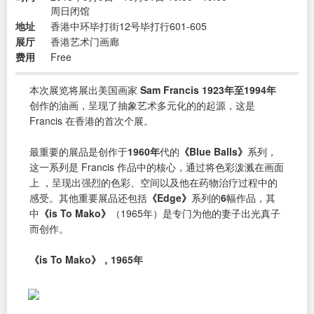
周日闭馆
地址
香港中环毕打街12号毕打行601-605
展厅
香港艺术门画廊
费用
Free
本次展览将展出美国画家
Sam Francis
1923年至1994年
创作的油画，呈现了抽象艺术多元化的的起源，这是
Francis 在香港的首次个展。
最重要的展品是创作于
1960年
代的
《Blue Balls》
系列，
这一系列是 Francis 作品中的核心，通过将色彩泼溅在画面
上 ，呈现出强烈的色彩、空间以及他在药物治疗过程中的
感受。其他重要展品还包括
《Edge》
系列的
6
幅作品，其
中
《is To Mako》
（1965年）是专门为他的妻子出光真子
而创作。
《is To Mako》，1965年