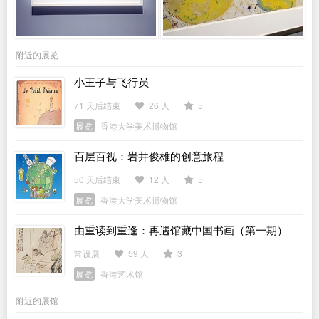
附近的展览
小王子与飞行员
71 天后结束
26 人
5
展览
香港大学美术博物馆
百层百视：岩井俊雄的创意旅程
50 天后结束
12 人
5
展览
香港大学美术博物馆
由重读到重逢：再遇馆藏中国书画（第一期）
常设展
59 人
3
展览
香港艺术馆
附近的展馆