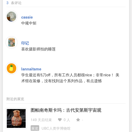
3
条评论
cassie
中规中矩
印记
喜欢摄影师拍的睡莲
lannaitsme
学生最近有5刀off，所有工作人员都很nice；非常nice！ 美
术馆在装修，没有找到这个系列作品，有点遗憾
附近的展览
图帕南奇斯卡玛：古代安第斯宇宙观
149 天后结束
0 人
-
展览
UBC人类学博物馆