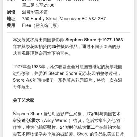
周二延长至21:00
展馆
温哥华美术馆
地址
750 Hornby Street, Vancouver BC V6Z 2H7
费用
Free（需入馆门票）
本次展览将展出美国摄影师
Stephen Shore
于
1977-1983
年
在莫奈花园拍摄的
25件
摄影作品，通过不同于绘画的形
式直观展现莫奈画笔下的景色。
1977年至1983年，凡尔赛基金会对法国吉维尼的莫奈花园
进行修缮，并委派 Stephen Shore 记录花园的整修过程，
Shore 在6年间拍摄了一系列莫奈花园照片，将第一次在温
哥华展出。
关于艺术家
Stephen Shore 自幼对摄影产生兴趣，17岁时与美国艺术
家
安迪·沃霍尔
（Andy Warhol）结识，之后常常出入他的工
作室，并为他拍摄照片。24岁时他成为
第二个
在纽约大都
会艺术博物馆举办个展的摄影师。Shore 的作品以美国日常