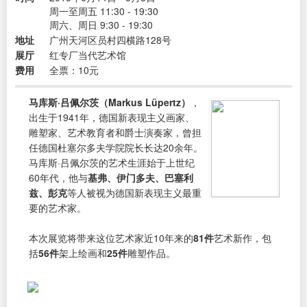
周一至周五 11:30 - 19:30
周六、周日 9:30 - 19:30
地址
广州天河区员村四横路128号
展厅
红专厂当代艺术馆
费用
全票：10元
马库斯·吕佩尔茨（Markus Lüpertz）
，
出生于1941年，德国新表现主义画家、
雕塑家、艺术教育者和爵士演奏家，曾担
任德国杜塞尔多夫学院院长长达20余年。
马库斯·吕佩尔茨的艺术生涯始于上世纪
60年代，他与
基弗、伊门多夫、巴塞利
兹、彭克
等人被视为德国新表现主义最重
要的艺术家。
本次展览将带来这位艺术家近10年来的
81件
艺术新作，包
括
56件
架上绘画和
25件
雕塑作品。