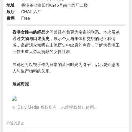
地址
香港荃湾白田坝街45号南丰纱厂二楼
展厅
CHAT 六厂
费用
Free
香港女性与纺织品
之间曾经有着更为亲密的联系。本次展览
通过
文物与口述历史
，展示个人与集体相交织的记忆和情
感，邀请观众倾听在主流历史中缺席的声音，了解为香港工
业作出重大劳动贡献的女性社群。
展览还将以视手作为日常的昔日时光为引子，启示观众思考
人与生产物料的关系。
展览海报
© iDaily Media 版权所有，未经授权禁止使用。
附近的展览