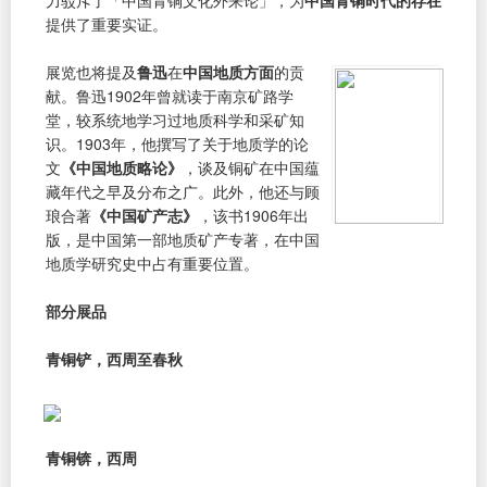
力驳斥了「中国青铜文化外来论」，为
中国青铜时代的存在
提供了重要实证。
展览也将提及
鲁迅
在
中国地质方面
的贡
献。鲁迅1902年曾就读于南京矿路学
堂，较系统地学习过地质科学和采矿知
识。1903年，他撰写了关于地质学的论
文
《中国地质略论》
，谈及铜矿在中国蕴
藏年代之早及分布之广。此外，他还与顾
琅合著
《中国矿产志》
，该书1906年出
版，是中国第一部地质矿产专著，在中国
地质学研究史中占有重要位置。
部分展品
青铜铲，西周至春秋
青铜锛，西周