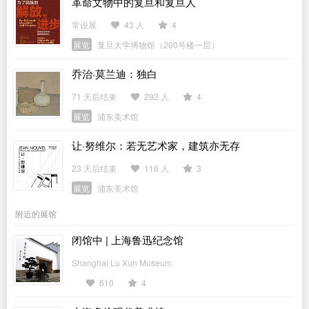
革命文物中的复旦和复旦人
常设展
43 人
4
展览
复旦大学博物馆（200号楼一层）
乔治·莫兰迪：独白
71 天后结束
292 人
4
展览
浦东美术馆
让·努维尔：若无艺术家，建筑亦无存
23 天后结束
116 人
3
展览
浦东美术馆
附近的展馆
闭馆中 | 上海鲁迅纪念馆
Shanghai Lu Xun Museum
610
4