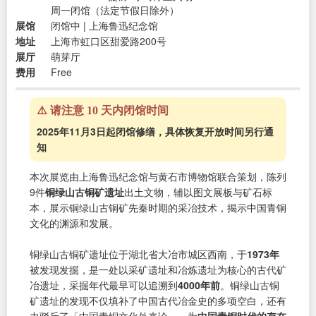
周一闭馆（法定节假日除外）
展馆
闭馆中 | 上海鲁迅纪念馆
地址
上海市虹口区甜爱路200号
展厅
萌芽厅
费用
Free
⚠️ 请注意 10 天内闭馆时间
2025年11月3日起闭馆修缮，具体恢复开放时间另行通
知
本次展览由上海鲁迅纪念馆与黄石市博物馆联合策划，陈列
9件
铜绿山古铜矿遗址
出土文物，辅以图文展板与矿石标
本，展示铜绿山古铜矿先秦时期的采冶技术，揭示中国青铜
文化的渊源和发展。
铜绿山古铜矿遗址位于湖北省大冶市城区西南，于
1973年
被发现发掘，是一处以采矿遗址和冶炼遗址为核心的古代矿
冶遗址，采掘年代最早可以追溯到
4000年前
。铜绿山古铜
矿遗址的发现不仅填补了中国古代冶金史的多项空白，还有