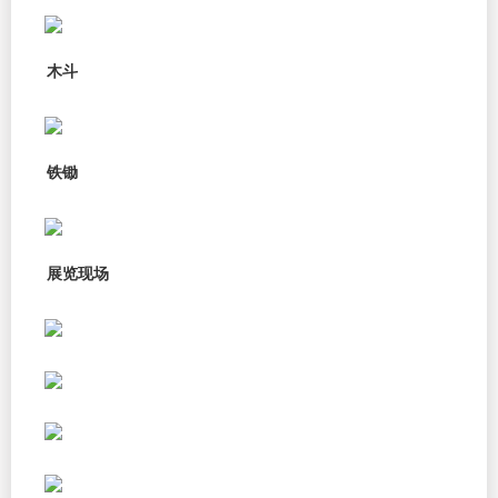
木斗
铁锄
展览现场