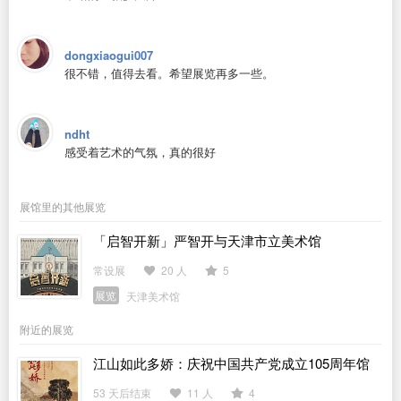
dongxiaogui007
很不错，值得去看。希望展览再多一些。
ndht
感受着艺术的气氛，真的很好
展馆里的其他展览
「启智开新」严智开与天津市立美术馆
常设展
20 人
5
展览
天津美术馆
附近的展览
江山如此多娇：庆祝中国共产党成立105周年馆
藏书画特展
53 天后结束
11 人
4