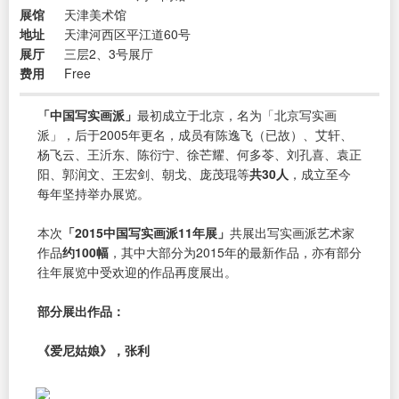
展馆
天津美术馆
地址
天津河西区平江道60号
展厅
三层2、3号展厅
费用
Free
「中国写实画派」
最初成立于北京，名为「北京写实画
派」，后于2005年更名，成员有陈逸飞（已故）、艾轩、
杨飞云、王沂东、陈衍宁、徐芒耀、何多苓、刘孔喜、袁正
阳、郭润文、王宏剑、朝戈、庞茂琨等
共30人
，成立至今
每年坚持举办展览。
本次
「2015中国写实画派11年展」
共展出写实画派艺术家
作品
约100幅
，其中大部分为2015年的最新作品，亦有部分
往年展览中受欢迎的作品再度展出。
部分展出作品：
《爱尼姑娘》，张利