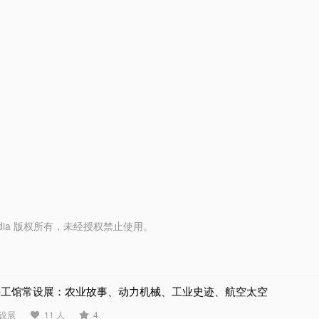
y Media 版权所有，未经授权禁止使用。
科工馆常设展：农业故事、动力机械、工业史迹、航空太空
设展
11 人
4