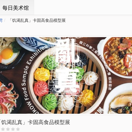
ㆍ每日美术馆
湾
「饥渴乱真」卡固高食品模型展
「饥渴乱真」卡固高食品模型展