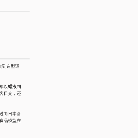
赏到造型逼
年以
蜡液
制
客目光，还
过向日本食
了食品模型在