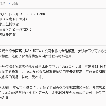
记录
4
想去
6月1日 - 7月31日 9:00 - 17:00
馆（法定假日除外）
学工艺博物馆
三民区九如一路720号
楼咖啡艺廊
呈现台湾
卡固高
（KAKUKOW）公司制作的
食品模型
，参观者不仅可以欣
食模型，还能了解食品模型的制作过程与材料运用。
一种模拟食物真实样貌制成的比例模型，起源自日本，最早可追溯到1917
食物卫教模型」。1930年代食品模型开始运用于
餐馆展示
，不仅能吸引顾
人点餐的问题，从此广受欢迎。
食品模型由日本公司引进台湾，引起了卡固高创办者
郭志忠
的兴趣。郭志忠通
习，成为台湾掌握此技术的第一人，并于2008年创立自己的公司，推动
与发展。