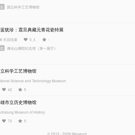
展览
国立科学工艺博物馆
钴蓝犹珍：震旦典藏元青花瓷特展
08 天后结束
0 人
-
展览
佛光山佛陀纪念馆（第一展厅）
国立科学工艺博物馆
tional Science and Technology Museum
42
5
高雄市立历史博物馆
ohsiung Museum of History
70
5
© 2015 - 2026
iMuseum
.