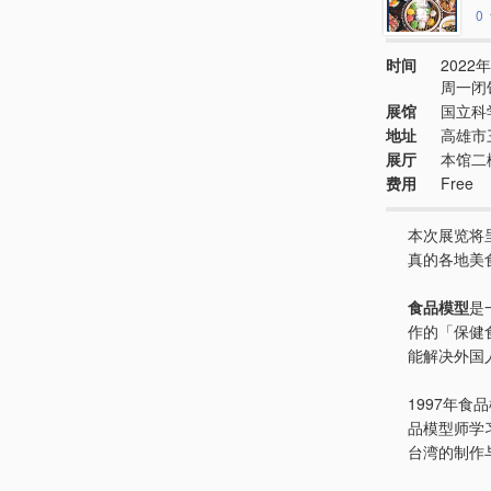
0
时间
2022年
周一闭
展馆
国立科
地址
高雄市
展厅
本馆二
费用
Free
本次展览将
真的各地美
食品模型
是
作的「保健
能解决外国
1997年
品模型师学
台湾的制作