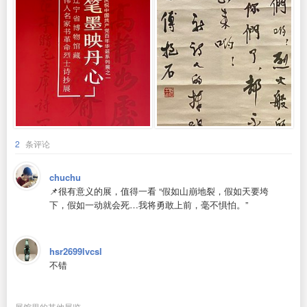
2
条评论
chuchu
📌很有意义的展，值得一看 “假如山崩地裂，假如天要垮
下，假如一动就会死…我将勇敢上前，毫不惧怕。”
hsr2699lvcsl
不错
展馆里的其他展览