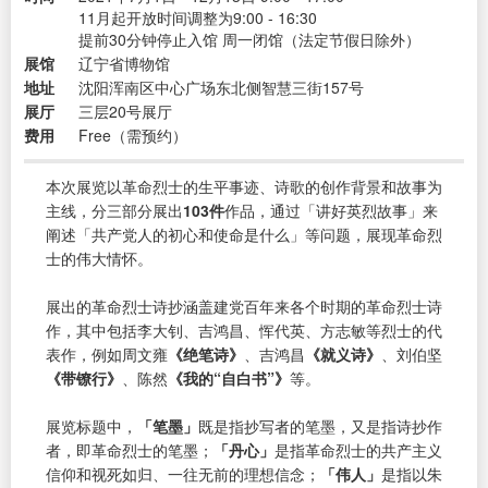
11月起开放时间调整为9:00 - 16:30
提前30分钟停止入馆 周一闭馆（法定节假日除外）
展馆
辽宁省博物馆
地址
沈阳浑南区中心广场东北侧智慧三街157号
展厅
三层20号展厅
费用
Free（需预约）
本次展览以革命烈士的生平事迹、诗歌的创作背景和故事为
主线，分三部分展出
103件
作品，通过「讲好英烈故事」来
阐述「共产党人的初心和使命是什么」等问题，展现革命烈
士的伟大情怀。
展出的革命烈士诗抄涵盖建党百年来各个时期的革命烈士诗
作，其中包括李大钊、吉鸿昌、恽代英、方志敏等烈士的代
表作，例如周文雍
《绝笔诗》
、吉鸿昌
《就义诗》
、刘伯坚
《带镣行》
、陈然
《我的“自白书”》
等。
展览标题中，
「笔墨」
既是指抄写者的笔墨，又是指诗抄作
者，即革命烈士的笔墨；
「丹心」
是指革命烈士的共产主义
信仰和视死如归、一往无前的理想信念；
「伟人」
是指以朱