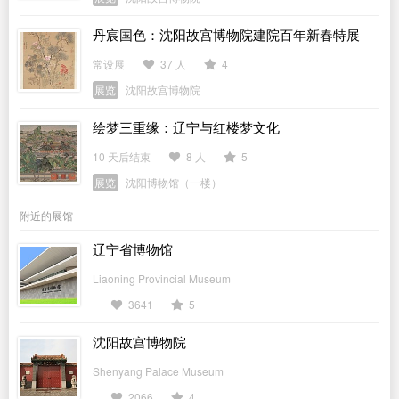
丹宸国色：沈阳故宫博物院建院百年新春特展
常设展
37 人
4
展览
沈阳故宫博物院
绘梦三重缘：辽宁与红楼梦文化
10 天后结束
8 人
5
展览
沈阳博物馆（一楼）
附近的展馆
辽宁省博物馆
Liaoning Provincial Museum
3641
5
沈阳故宫博物院
Shenyang Palace Museum
2066
4