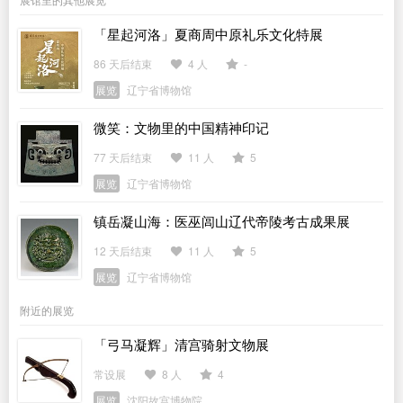
「星起河洛」夏商周中原礼乐文化特展
86 天后结束
4 人
-
展览
辽宁省博物馆
微笑：文物里的中国精神印记
77 天后结束
11 人
5
展览
辽宁省博物馆
镇岳凝山海：医巫闾山辽代帝陵考古成果展
12 天后结束
11 人
5
展览
辽宁省博物馆
附近的展览
「弓马凝辉」清宫骑射文物展
常设展
8 人
4
展览
沈阳故宫博物院