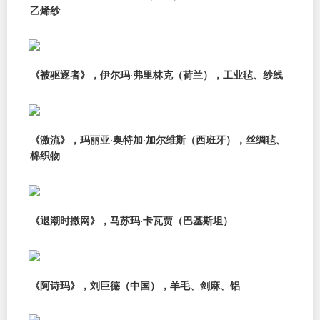
乙烯纱
《被驱逐者》，伊尔玛·弗里林克（荷兰），工业毡、纱线
《激流》，玛丽亚·奥特加·加尔维斯（西班牙），丝绸毡、
棉织物
《退潮时撒网》，马苏玛·卡瓦贾（巴基斯坦）
《阿诗玛》，刘巨德（中国），羊毛、剑麻、铝