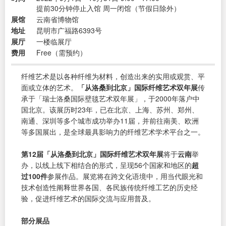
提前30分钟停止入馆 周一闭馆（节假日除外）
展馆
云南省博物馆
地址
昆明市广福路6393号
展厅
一楼临展厅
费用
Free（需预约）
纤维艺术是以各种纤维为材料，创造出来的实用或观赏、平
面或立体的艺术。
「从洛桑到北京」国际纤维艺术双年展
传
承于「瑞士洛桑国际壁毯艺术双年展」，于2000年落户中
国北京。该展历时23年，已在北京、上海、苏州、郑州、
南通、深圳等多个城市成功举办11届，并前往南美、欧洲
等多国展出，是全球最具影响力的纤维艺术学术平台之一。
第12届「从洛桑到北京」国际纤维艺术双年展
将于
云南
举
办，以线上线下相结合的形式，呈现56个国家和地区的
超
过100件
参展作品。展览将在跨文化语境中，用当代眼光和
技术创造性阐释世界各国、各民族传统纤维工艺的历史经
验，促进纤维艺术的国际交流与应用普及。
部分展品