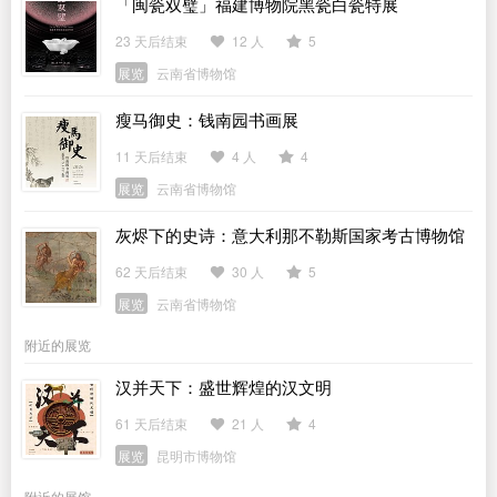
「闽瓷双璧」福建博物院黑瓷白瓷特展
23 天后结束
12 人
5
展览
云南省博物馆
瘦马御史：钱南园书画展
11 天后结束
4 人
4
展览
云南省博物馆
灰烬下的史诗：意大利那不勒斯国家考古博物馆
馆藏庞贝文物展
62 天后结束
30 人
5
展览
云南省博物馆
附近的展览
汉并天下：盛世辉煌的汉文明
61 天后结束
21 人
4
展览
昆明市博物馆
附近的展馆