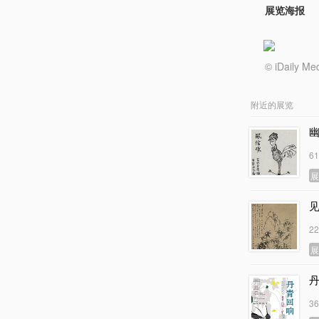
展览海报
© iDail
附近的展览
6
2
3