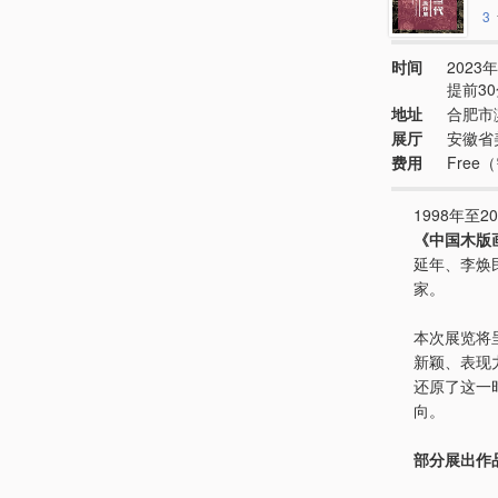
3
时间
2023年
提前3
地址
合肥市
展厅
安徽省
费用
Free
1998年至
《中国木版
延年、李焕
家。
本次展览将
新颖、表现
还原了这一
向。
部分展出作