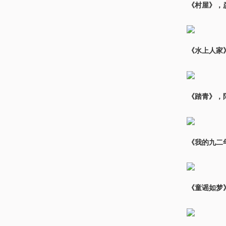
《村屋》，彦
《水上人家》
《踏青》，阿
《我的九二年
《童谣如梦》