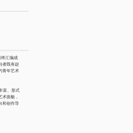
最终汇编成
与者既有赵
的青年艺术
丰富、形式
艺术面貌，
向和创作导