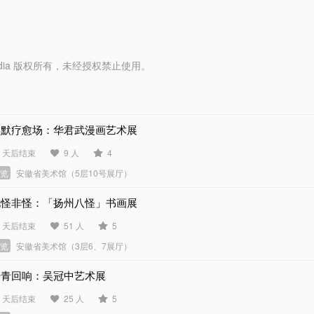
y Media 版权所有，未经授权禁止使用。
幽默疗愈场：华君武漫画艺术展
1 天后结束
9 人
4
展览
安徽省美术馆（5层10号展厅）
见怪非怪：「扬州八怪」书画展
2 天后结束
51 人
5
展览
安徽省美术馆（3层6、7展厅）
丹青回响：吴冠中艺术展
6 天后结束
25 人
5