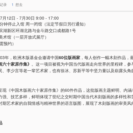
记录
1
想去
7月12日 - 7月30日 9:00 - 17:00
0分钟停止入馆 周一闭馆（法定节假日另行通知）
滨湖新区环湖北路与金斗路交口成都路1号
美术馆（一层开放式展厅）
（需预约）
2003年，欧洲木版基金会邀请中国
60位版画家
，每人创作一幅木刻作品，
画六十家原作集》
。这一项目被视为中国当代版画走向世界的里程碑，参
民、李少言等老一辈艺术家，也有徐冰、苏新平等中坚力量以及崭露头角
呈现《中国木版画六十家原作集》的60件作品，这批版画主题鲜明、内涵
力强、技艺多样，鲜明体现了世纪之交时期中国当代木刻版画的多样性和
时期艺术家的自我情感与精神世界的语言版图，展现了木刻版画的审美风
品