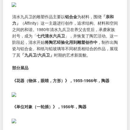
清水九兵卫的雕塑作品主要以
铝合金
为材料，围绕
「亲和
力」
（Affinity）这一主题进行创作，追求结构、材料和空间
之间的和谐。1980年清水九兵卫在养父去世后，承袭家族
封号，成为「
七代清水六兵卫
」，并恢复了陶艺活动。这一
阶段起，清水开始
将陶艺经验化用到雕塑创作中
，制作出陶
瓷与铝合金、和纸与铅玻璃等不同材质相结合的作品，展现
了其
「九兵卫/六兵卫」
时期的艺术新面貌。
部分展品
《花器（物体，眼睛，方形）》，1955-1966年，陶器
《单位对象（一轮插）》，1956年，陶器