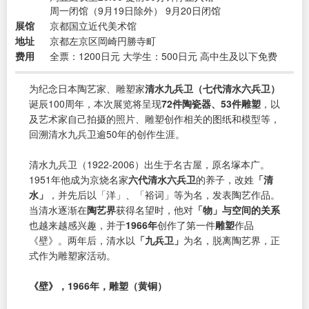
周一闭馆（9月19日除外） 9月20日闭馆
展馆
京都国立近代美术馆
地址
京都左京区岡崎円勝寺町
费用
全票：1200日元 大学生：500日元 高中生及以下免费
为纪念日本陶艺家、雕塑家
清水九兵卫（七代清水六兵卫）
诞辰100周年，本次展览将呈现
72件陶瓷器、53件雕塑
，以
及艺术家自己拍摄的照片、雕塑创作相关的图纸和模型等，
回溯清水九兵卫逾50年的创作生涯。
清水九兵卫（1922-2006）出生于名古屋，原名塚本广。
1951年他成为京烧名家
六代清水六兵卫
的养子，改姓
「清
水」
，并先后以「洋」、「裕词」等为名，发表陶艺作品。
当清水逐渐在
陶艺界
获得名望时，他对
「物」与空间的关系
也越来越感兴趣，并于
1966年
创作了第一件
雕塑
作品
《壁》。两年后，清水以
「九兵卫」
为名，脱离陶艺界，正
式作为雕塑家活动。
《壁》，1966年，雕塑（黄铜）