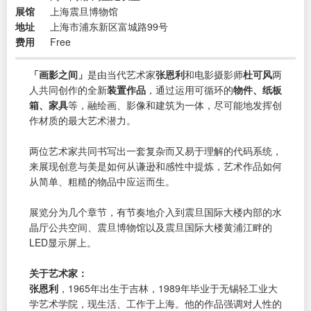
展馆
上海震旦博物馆
地址
上海市浦东新区富城路99号
费用
Free
「画影之间」
是由当代艺术家
张恩利
和电影摄影师
杜可风
两
人共同创作的全新
装置作品
，通过运用可循环的
物件、纸板
箱、家具
等，融绘画、影像和建筑为一体，尽可能地发挥创
作材质的最大艺术潜力。
两位艺术家共同书写出一套复杂而又易于理解的代码系统，
来展现创意与美是如何从谦逊和感性中提炼，艺术作品如何
从简单、粗糙的物品中应运而生。
展览分为几个章节，有节奏地介入到震旦国际大楼内部的水
晶厅公共空间、震旦博物馆以及震旦国际大楼黄浦江畔的
LED显示屏上。
关于艺术家：
张恩利
，1965年出生于吉林，1989年毕业于无锡轻工业大
学艺术学院，现生活、工作于上海。他的作品强调对人性的