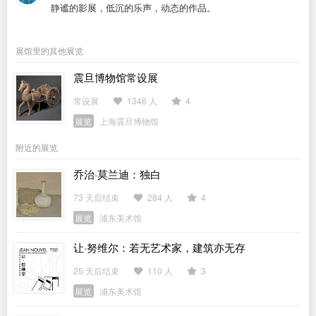
静谧的影展，低沉的乐声，动态的作品。
展馆里的其他展览
震旦博物馆常设展
常设展
1346 人
4
展览
上海震旦博物馆
附近的展览
乔治·莫兰迪：独白
73 天后结束
284 人
4
展览
浦东美术馆
让·努维尔：若无艺术家，建筑亦无存
25 天后结束
110 人
3
展览
浦东美术馆