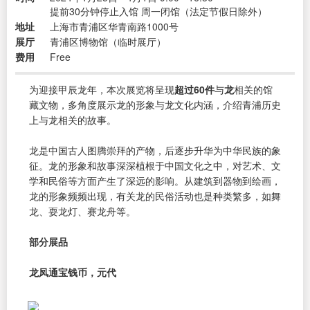
提前30分钟停止入馆 周一闭馆（法定节假日除外）
地址
上海市青浦区华青南路1000号
展厅
青浦区博物馆（临时展厅）
费用
Free
为迎接甲辰龙年，本次展览将呈现
超过60件
与
龙
相关的馆
藏文物，多角度展示龙的形象与龙文化内涵，介绍青浦历史
上与龙相关的故事。
龙是中国古人图腾崇拜的产物，后逐步升华为中华民族的象
征。龙的形象和故事深深植根于中国文化之中，对艺术、文
学和民俗等方面产生了深远的影响。从建筑到器物到绘画，
龙的形象频频出现，有关龙的民俗活动也是种类繁多，如舞
龙、耍龙灯、赛龙舟等。
部分展品
龙凤通宝钱币，元代