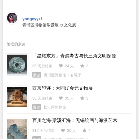
yongcyyxf
青浦区博物馆常设展 水文化展
附近的展览
「星耀东方」青浦考古与长三角文明探源
36 天后结束
24 人
3
展览
青浦区博物馆（临展厅）
西京印迹：大同辽金元文物展
36 天后结束
35 人
3
展览
松江区博物馆
百川之海·梁溪汇海：无锡绘画与海派艺术
312 天后结束
30 人
4