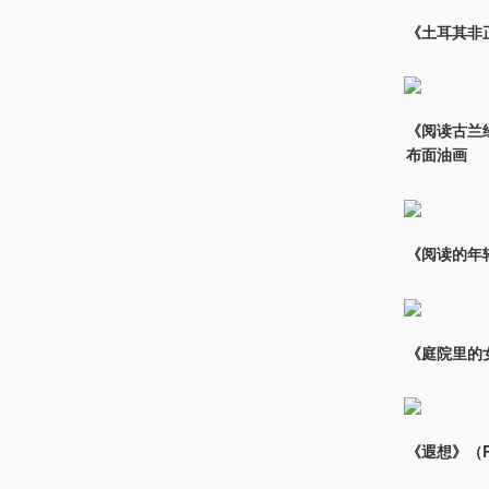
《土耳其非正规
《阅读古兰经的男
布面油画
《阅读的年轻女
《庭院里的女孩，
《遐想》（Rev