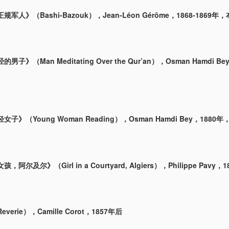
军人》（Bashi-Bazouk），Jean-Léon Gérôme，1868-1869年
子》（Man Meditating Over the Qur’an），Osman Hamdi B
子》（Young Woman Reading），Osman Hamdi Bey，1880
阿尔及尔》（Girl in a Courtyard, Algiers），Philippe Pavy，1
erie），Camille Corot，1857年后