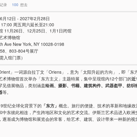
记录
100
想去
6月12日 - 2027年2月28日
 - 17:00 周五周六延长至21:00
 11月26日、12月25日、1月1日闭馆
艺术博物馆
th Ave New York, NY 10028-0198
458、803-804号展厅
e（需入馆门票）
rient」一词源自拉丁文「Oriens」，意为「太阳升起的方向」，即「
艺术博物馆首次举办「东方主义」主题特展，集中呈现馆内12个部门的
近
罕见借展物品，类别涵盖
绘画、摄影、书籍、建筑构件、武器盔甲、纺织
器
等。
19世纪全球化背景下的
「东方」
概念。旅行的便捷、技术的革新和地缘政
和中东彼此相连，产生跨地区和文化的艺术交流。伊斯兰艺术品进入欧洲
，逐渐成为博物馆和展览会的常客，给艺术、建筑、设计带来一种新的视