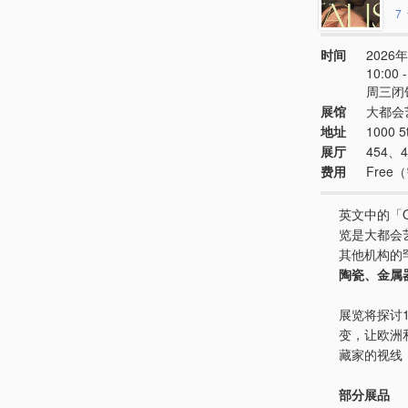
7
时间
2026年
10:00
周三闭馆
展馆
大都会
地址
1000 5
展厅
454、
费用
Fre
英文中的「O
览是大都会
其他机构的
陶瓷、金属
展览将探讨
变，让欧洲
藏家的视线
部分展品