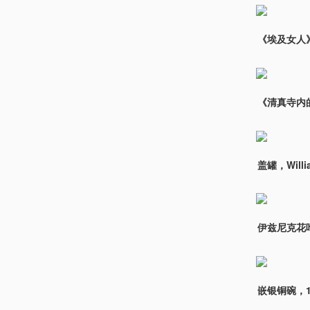
《埃及女人》（E
《清真寺内的祷
盖罐，Willi
伊兹尼克花叶
嵌银铜碗，