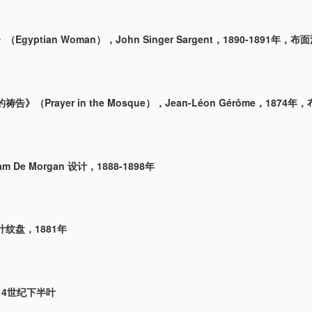
gyptian Woman），John Singer Sargent，1890-1891年，布
告》（Prayer in the Mosque），Jean-Léon Gérôme，1874
am De Morgan 设计，1888-1898年
纹盘，1881年
14世纪下半叶