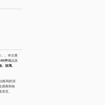
东方」。本次展
180件
藏品及
物、玻璃、
治格局的演
交易商和收
觉语言。