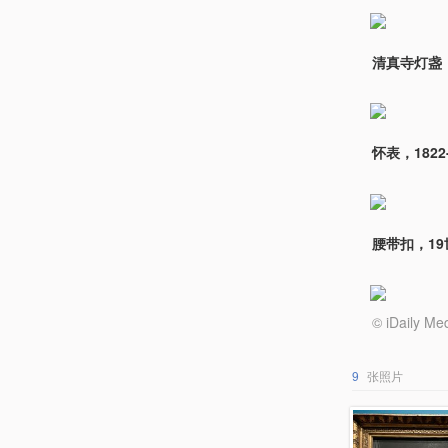
清真寺灯盏
怀表，1822
腰带扣，19
© iDail
9
张照片