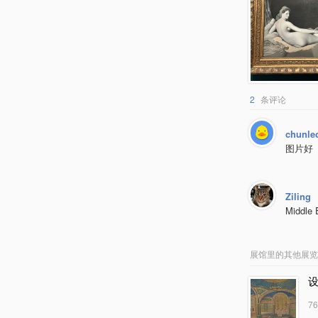
2
条评论
chunle
图片好
Ziling
Middle E
展馆里的其他展览
设
7