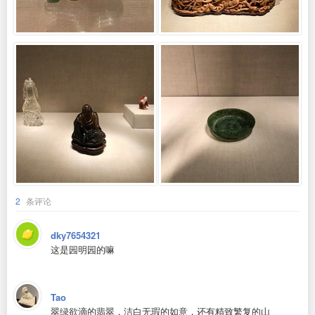
2
条评论
dky7654321
这是园明园的嘛
Tao
翠绿欲滴的翡翠，洁白无瑕的如意，还有精致繁复的山