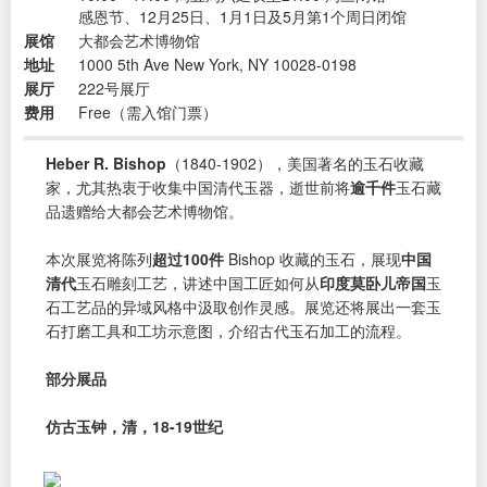
感恩节、12月25日、1月1日及5月第1个周日闭馆
展馆
大都会艺术博物馆
地址
1000 5th Ave New York, NY 10028-0198
展厅
222号展厅
费用
Free（需入馆门票）
Heber R. Bishop
（1840-1902），美国著名的玉石收藏
家，尤其热衷于收集中国清代玉器，逝世前将
逾千件
玉石藏
品遗赠给大都会艺术博物馆。
本次展览将陈列
超过100件
Bishop 收藏的玉石，展现
中国
清代
玉石雕刻工艺，讲述中国工匠如何从
印度莫卧儿帝国
玉
石工艺品的异域风格中汲取创作灵感。展览还将展出一套玉
石打磨工具和工坊示意图，介绍古代玉石加工的流程。
部分展品
仿古玉钟，清，18-19世纪