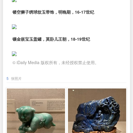
镂空狮子绣球纹玉带饰，明晚期，16-17世纪
镶金嵌宝玉盖罐，莫卧儿王朝，18-19世纪
© iDaily Media 版权所有，未经授权禁止使用。
5
张照片