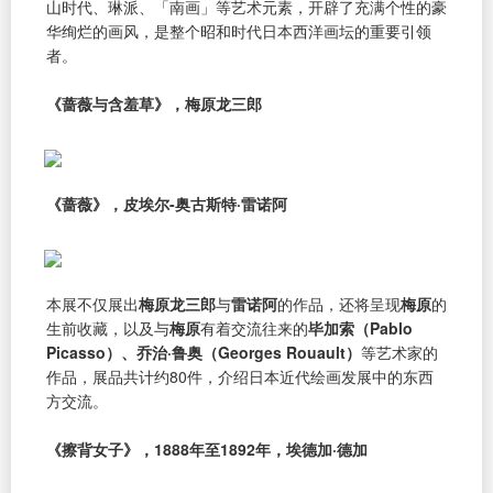
山时代、琳派、「南画」等艺术元素，开辟了充满个性的豪
华绚烂的画风，是整个昭和时代日本西洋画坛的重要引领
者。
《蔷薇与含羞草》，梅原龙三郎
《蔷薇》，皮埃尔-奥古斯特·雷诺阿
本展不仅展出
梅原龙三郎
与
雷诺阿
的作品，还将呈现
梅原
的
生前收藏，以及与
梅原
有着交流往来的
毕加索（Pablo
Picasso）、乔治·鲁奥（Georges Rouault）
等艺术家的
作品，展品共计约80件，介绍日本近代绘画发展中的东西
方交流。
《擦背女子》，1888年至1892年，埃德加·德加