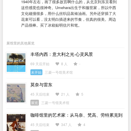
1940年左右，画了很多故宫啊什么的，从北京到东京看到
这些感觉也很神奇。Umehara出生于和服世家，所以中西
文化碰撞很多，用什么丝织品装裱油画。另外还穿插了大
花束可以看，没太明白插进来的节奏，但真的很美。周边
产品很棒。买了冰箱贴明信片和笔。
展馆里的其他展览
丰塔内西：意大利之光·心灵风景
69 天后开始
8 人
-
未开始
三菱一号馆美术馆
莫奈与雷东
45 天后结束
21 人
5
展览
三菱一号馆美术馆
咖啡馆里的艺术家：从马奈、梵高、劳特累克到
毕加索
45 天后结束
347 人
4