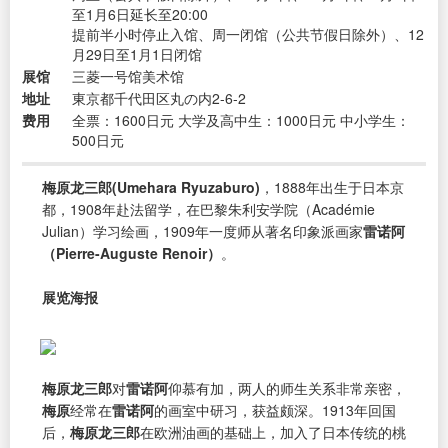
至1月6日延长至20:00
提前半小时停止入馆、周一闭馆（公共节假日除外）、12
月29日至1月1日闭馆
展馆
三菱一号馆美术馆
地址
東京都千代田区丸の内2-6-2
费用
全票：1600日元 大学及高中生：1000日元 中小学生：
500日元
梅原龙三郎(Umehara Ryuzaburo)
，1888年出生于日本京
都，1908年赴法留学，在巴黎朱利安学院（Académie
Julian）学习绘画，1909年一度师从著名印象派画家
雷诺阿
（Pierre-Auguste Renoir）
。
展览海报
梅原龙三郎
对
雷诺阿
仰慕有加，两人的师生关系非常亲密，
梅原
经常在
雷诺阿
的画室中研习，获益颇深。1913年回国
后，
梅原龙三郎
在欧洲油画的基础上，加入了日本传统的桃