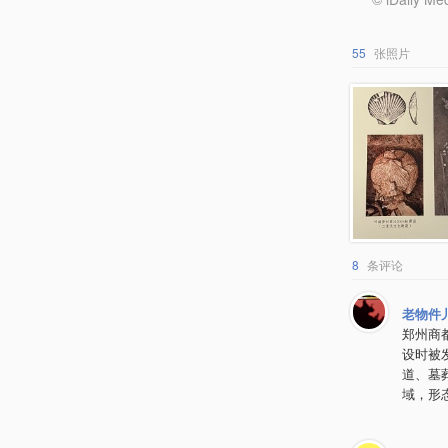
55
张照片
8
条评论
老物件
郑州商
设时被
道、墓
域，形