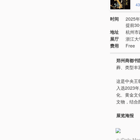
43
时间
2025年
提前3
地址
杭州市
展厅
浙江大
费用
Free
郑州商都书
葬、类型丰
这是中央王
入选202
化、黄金文
文物，结合
展览海报
© iDail