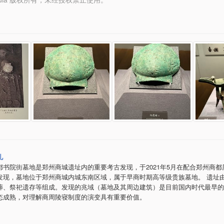
儿
都书院街墓地是郑州商城遗址内的重要考古发现，于2021年5月在配合郑州商都
发现，墓地位于郑州商城内城东南区域，属于早商时期高等级贵族墓地。 遗址
葬、祭祀遗存等组成。发现的兆域（墓地及其周边建筑）是目前国内时代最早的
态成熟，对理解商周陵寝制度的演变具有重要价值。