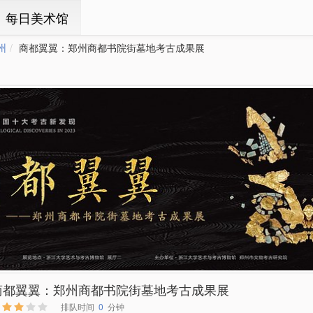
ㆍ每日美术馆
州
商都翼翼：郑州商都书院街墓地考古成果展
商都翼翼：郑州商都书院街墓地考古成果展
排队时间
0
分钟