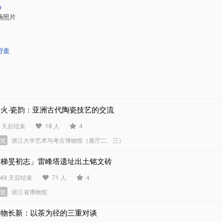
p
场照片
行走
窑火·瓷韵：亚洲古代陶瓷技艺的交流
9 天后结束
18 人
4
展览
浙江大学艺术与考古博物馆（展厅二、三）
「梯旻初志」雷峰塔遗址出土铭文砖
849 天后结束
71 人
4
展览
浙江省博物馆
风物长新：以茶为径的三重对谈