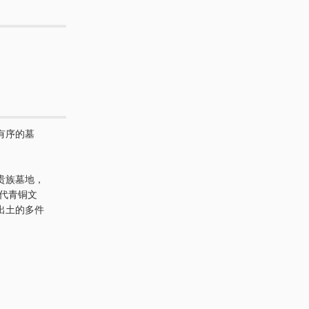
有序的墓
贵族墓地，
商代青铜文
出土的多件