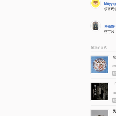
kittyyq
求张现
博物馆
还可以
附近的展览
3
1