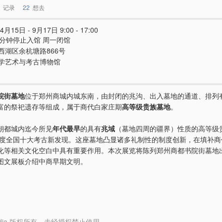
记录
22
想去
4月15日 - 9月17日 9:00 - 17:00
0分钟停止入馆 周一闭馆
西湖区余杭塘路866号
学艺术与考古博物馆
院街墓地
位于郑州商城内城东南，由封闭的兆沟、出入墓地的通道、排列
富的祭祀遗存等组成，属于商代白家庄期
高等级贵族墓地
。
朝都城内迄今所见
年代最早
的具有
兆域
（墓地四周的疆界）性质的高等级
3年度全国十大考古新发现。这座墓地凸显诸多礼制性的制度创新，在填补
化等相关文化空白中具有重要作用。本次展览将陈列郑州商都书院街墓地
图文展板介绍中商早期文明。
y Media 版权所有，未经授权禁止使用。