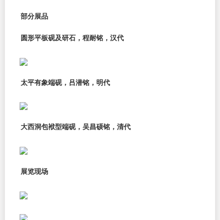
部分展品
圆形平板砚及研石，程耐铭，汉代
太平有象端砚，吕潜铭，明代
大西洞包袱型端砚，吴昌硕铭，清代
展览现场