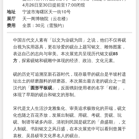
4月26日至30日提前至17:00闭馆
地址
宁波市海曙区天一街10号
展厅
天一阁博物院（云在楼）
费用
全票：30元（需预约）
中国古代文人素有「以文为业砚为田」之说，他们不仅将砚
台视为实用器具，更在珍爱的砚台上题写铭文、雕饰图案，
表达自己的志向与审美。本次展览共呈现历代铭文砚
85
方
，探索砚铭和砚雕中体现的经济、政治、文化元素。
砚的历史可追溯至新石器时代，现存最早的砚台是半坡村遗
址出土的研磨颜料的研磨器。本次展出最古老的砚台之一是
汉代的「
圆形平板砚
」，反面镌刻使用者的名字「程耐」，
体现了早期的砚台和铭文的形制。
宋代是文人生活沙龙雅集化、审美追求极致化的开端，砚文
化也随之百花齐放，发展出制砚、用砚、考砚、赏砚、玩
砚、制谱等诸多内容。清初到民国是砚艺的「鼎盛期」，文
人制砚、书刻铭文之风日盛，在本次展览中可以看到曾属于
袁枚、吴昌硕等文化界名人的砚台。