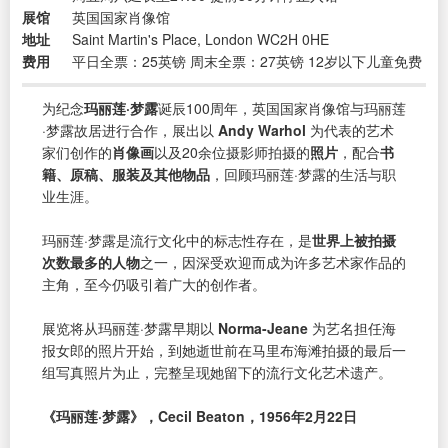
展馆
英国国家肖像馆
地址
Saint Martin's Place, London WC2H 0HE
费用
平日全票：25英镑 周末全票：27英镑 12岁以下儿童免费
为纪念
玛丽莲·梦露
诞辰100周年，英国国家肖像馆与玛丽莲
·梦露故居进行合作，展出以
Andy Warhol
为代表的艺术
家们创作的
肖像画
以及20余位摄影师拍摄的
照片
，配合
书
籍、原稿、服装及其他物品
，回顾玛丽莲·梦露的生活与职
业生涯。
玛丽莲·梦露是流行文化中的标志性存在，是
世界上被拍摄
次数最多的人物
之一，因深受欢迎而成为许多艺术家作品的
主角，至今仍吸引着广大的创作者。
展览将从玛丽莲·梦露早期以
Norma-Jeane
为艺名担任海
报女郎的照片开始，到她逝世前在马里布海滩拍摄的最后一
组写真照片为止，完整呈现她留下的流行文化艺术遗产。
《玛丽莲·梦露》，Cecil Beaton，1956年2月22日