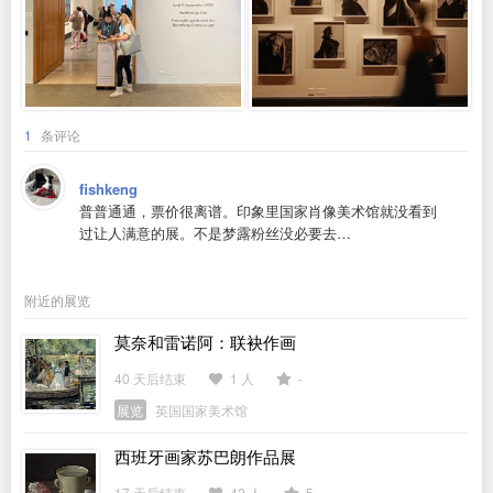
1
条评论
fishkeng
普普通通，票价很离谱。印象里国家肖像美术馆就没看到
过让人满意的展。不是梦露粉丝没必要去…
附近的展览
莫奈和雷诺阿：联袂作画
40 天后结束
1 人
-
展览
英国国家美术馆
西班牙画家苏巴朗作品展
17 天后结束
42 人
5