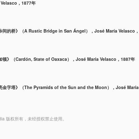
a Velasco，1877年
桥》（A Rustic Bridge in San Ángel），José María Velasco
（Cardón, State of Oaxaca），José María Velasco，1887年
塔》（The Pyramids of the Sun and the Moon），José María
y Media 版权所有，未经授权禁止使用。