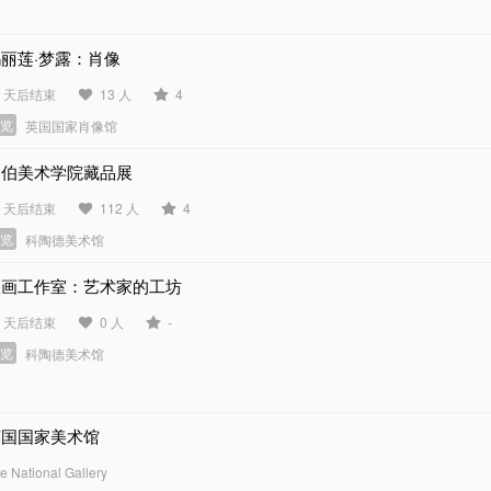
丽莲·梦露：肖像
8 天后结束
13 人
4
展览
英国国家肖像馆
巴伯美术学院藏品展
2 天后结束
112 人
4
展览
科陶德美术馆
版画工作室：艺术家的工坊
5 天后结束
0 人
-
展览
科陶德美术馆
英国国家美术馆
e National Gallery