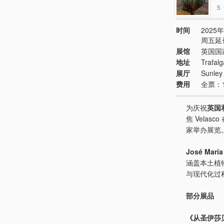
5
时间
2025年
周五延长
展馆
英国国
地址
Trafal
展厅
Sunle
费用
全票：
为庆祝
英国
焦 Vela
家举办展览
José María
涵盖本土植
与现代化过
部分展品
《从圣伊莎贝尔丘