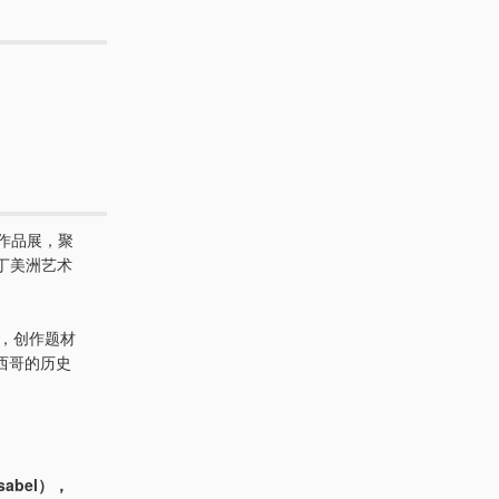
o 作品展，聚
拉丁美洲艺术
光，创作题材
西哥的历史
Isabel），