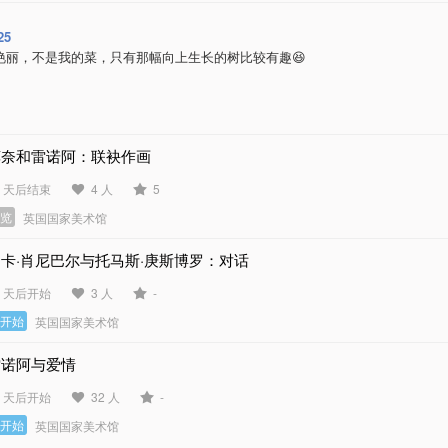
25
艳丽，不是我的菜，只有那幅向上生长的树比较有趣😆
莫奈和雷诺阿：联袂作画
7 天后结束
4 人
5
展览
英国国家美术馆
卡·肖尼巴尔与托马斯·庚斯博罗：对话
7 天后开始
3 人
-
未开始
英国国家美术馆
雷诺阿与爱情
5 天后开始
32 人
-
未开始
英国国家美术馆