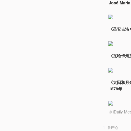
José Marí
《圣安吉洛乡间的
《瓦哈卡州加顿》
《太阳和月亮金字
1878年
© iDail
1
条评论