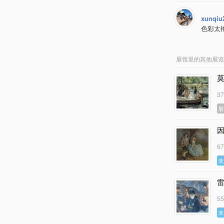
xunqiu
色彩太
展馆里的其他展览
3
因
6
5