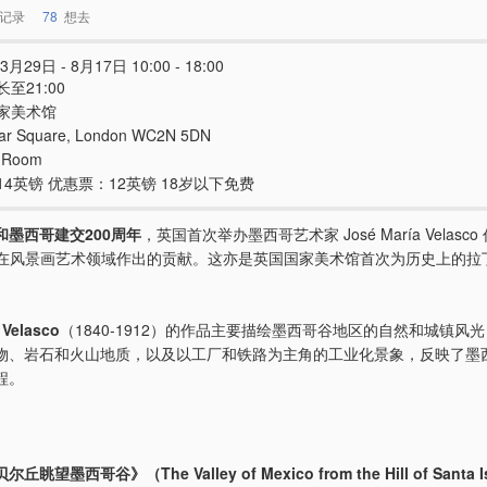
记录
78
想去
3月29日 - 8月17日 10:00 - 18:00
至21:00
家美术馆
gar Square, London WC2N 5DN
y Room
14英镑 优惠票：12英镑 18岁以下免费
和墨西哥建交200周年
，英国首次举办墨西哥艺术家 José María Velasc
sco 在风景画艺术领域作出的贡献。这亦是英国国家美术馆首次为历史上的
。
 Velasco
（1840-1912）的作品主要描绘墨西哥谷地区的自然和城镇风
物、岩石和火山地质，以及以工厂和铁路为主角的工业化景象，反映了墨
程。
眺望墨西哥谷》（The Valley of Mexico from the Hill of Santa 