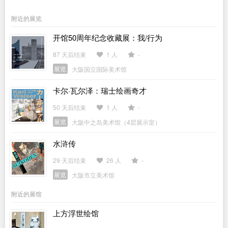
附近的展览
开馆50周年纪念收藏展：我/行为
87 天后结束
1 人
-
展览
大阪国立国际美术馆
卡尔·瓦尔泽：瑞士绘画奇才
50 天后结束
1 人
-
展览
大阪中之岛美术馆（4层展示室）
水浒传
29 天后结束
26 人
-
展览
大阪市立美术馆
附近的展馆
上方浮世绘馆