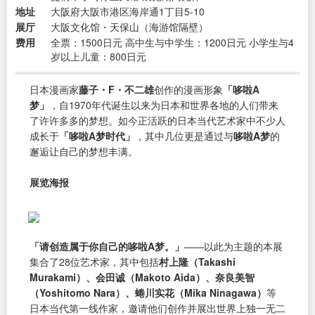
地址
大阪府大阪市港区海岸通1丁目5-10
展厅
大阪文化馆・天保山（海游馆隔壁）
费用
全票：1500日元 高中生与中学生：1200日元 小学生与4
岁以上儿童：800日元
日本漫画家
藤子・F・不二雄
创作的漫画形象
「哆啦A
梦」
，自1970年代诞生以来为日本和世界各地的人们带来
了许许多多的梦想。如今正活跃的日本当代艺术家中不少人
成长于
「哆啦A梦时代」
，其中几位更是通过与
哆啦A梦
的
邂逅让自己的梦想丰满。
展览海报
「请创造属于你自己的哆啦A梦。」
——以此为主题的本展
集合了28位艺术家，其中包括
村上隆（Takashi
Murakami）、会田诚（Makoto Aida）、奈良美智
（Yoshitomo Nara）、蜷川实花（Mika Ninagawa）
等
日本当代第一线作家，邀请他们创作并展出世界上独一无二