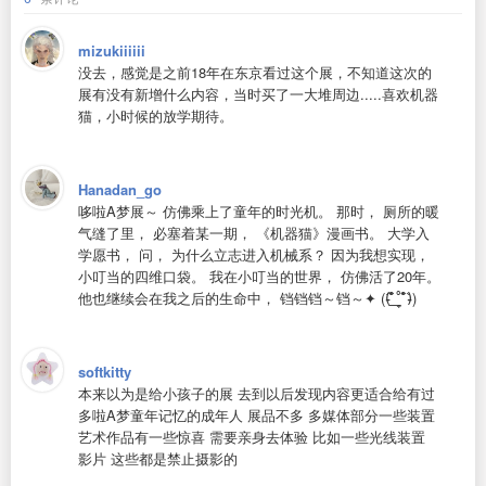
mizukiiiiii
没去，感觉是之前18年在东京看过这个展，不知道这次的
展有没有新增什么内容，当时买了一大堆周边.....喜欢机器
猫，小时候的放学期待。
Hanadan_go
哆啦A梦展～ 仿佛乘上了童年的时光机。 那时， 厕所的暖
气缝了里， 必塞着某一期， 《机器猫》漫画书。 大学入
学愿书， 问， 为什么立志进入机械系？ 因为我想实现，
小叮当的四维口袋。 我在小叮当的世界， 仿佛活了20年。
他也继续会在我之后的生命中， 铛铛铛～铛～✦ ((̵̵́ ̆͒͟˚̩̭ ̆͒)̵̵̀)
softkitty
本来以为是给小孩子的展 去到以后发现内容更适合给有过
多啦A梦童年记忆的成年人 展品不多 多媒体部分一些装置
艺术作品有一些惊喜 需要亲身去体验 比如一些光线装置
影片 这些都是禁止摄影的