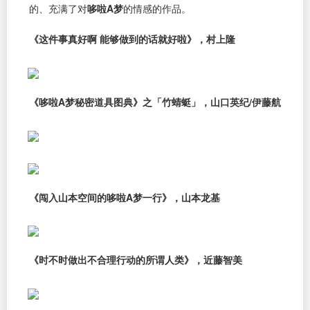
的、充满了对
哆啦A梦
的情感的作品。
《这件事真好啊 能够做到的话就好啦》，村上隆
《哆啦A梦秘密道具图典》之「竹蜻蜓」，山口英纪/伊藤航
《闯入山本空间的哆啦A梦一行》，山本龙基
《时不时做出不合理行动的所谓人类》，近藤智美