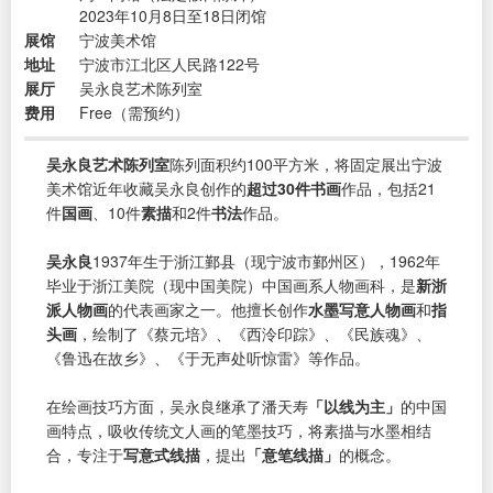
2023年10月8日至18日闭馆
展馆
宁波美术馆
地址
宁波市江北区人民路122号
展厅
吴永良艺术陈列室
费用
Free（需预约）
吴永良艺术陈列室
陈列面积约100平方米，将固定展出宁波
美术馆近年收藏吴永良创作的
超过30件书画
作品，包括21
件
国画
、10件
素描
和2件
书法
作品。
吴永良
1937年生于浙江鄞县（现宁波市鄞州区），1962年
毕业于浙江美院（现中国美院）中国画系人物画科，是
新浙
派人物画
的代表画家之一。他擅长创作
水墨写意人物画
和
指
头画
，绘制了《蔡元培》、《西泠印踪》、《民族魂》、
《鲁迅在故乡》、《于无声处听惊雷》等作品。
在绘画技巧方面，吴永良继承了潘天寿
「以线为主」
的中国
画特点，吸收传统文人画的笔墨技巧，将素描与水墨相结
合，专注于
写意式线描
，提出
「意笔线描」
的概念。