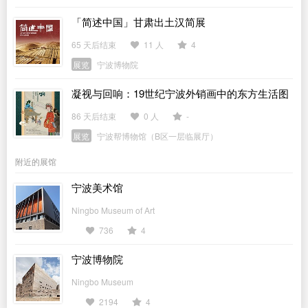
「简述中国」甘肃出土汉简展
65 天后结束
11 人
4
展览
宁波博物院
凝视与回响：19世纪宁波外销画中的东方生活图
景
86 天后结束
0 人
-
展览
宁波帮博物馆（B区一层临展厅）
附近的展馆
宁波美术馆
Ningbo Museum of Art
736
4
宁波博物院
Ningbo Museum
2194
4