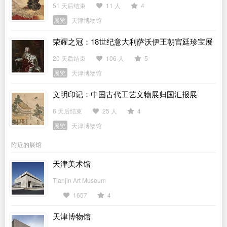
藏书画特展
51 天后结束
11 人
4
展览
天津博物馆
荣耀之冠：18世纪意大利萨沃伊王朝宫廷珍宝展
20 天后结束
106 人
5
展览
天津博物馆
文明印记：中国古代工艺文物展归国汇报展
6 天后结束
25 人
4
展览
天津博物馆
附近的展馆
天津美术馆
Tianjin Art Museum
1657
4
天津博物馆