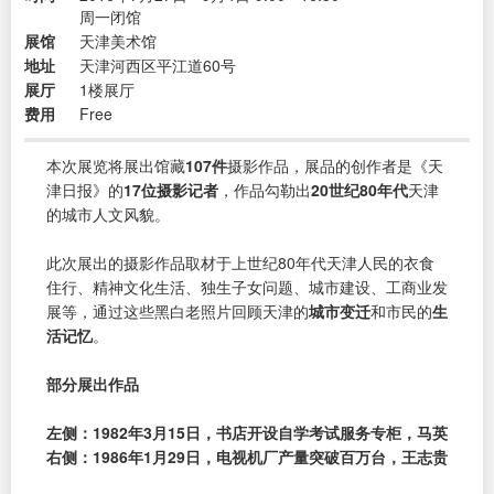
周一闭馆
展馆
天津美术馆
地址
天津河西区平江道60号
展厅
1楼展厅
费用
Free
本次展览将展出馆藏
107件
摄影作品，展品的创作者是《天
津日报》的
17位摄影记者
，作品勾勒出
20世纪80年代
天津
的城市人文风貌。
此次展出的摄影作品取材于上世纪80年代天津人民的衣食
住行、精神文化生活、独生子女问题、城市建设、工商业发
展等，通过这些黑白老照片回顾天津的
城市变迁
和市民的
生
活记忆
。
部分展出作品
左侧：1982年3月15日，书店开设自学考试服务专柜，马英
右侧：1986年1月29日，电视机厂产量突破百万台，王志贵