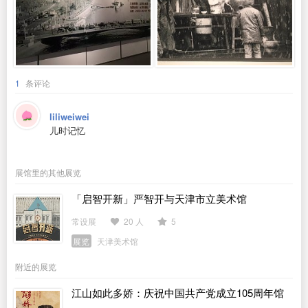
1
条评论
liliweiwei
儿时记忆
展馆里的其他展览
「启智开新」严智开与天津市立美术馆
常设展
20 人
5
展览
天津美术馆
附近的展览
江山如此多娇：庆祝中国共产党成立105周年馆