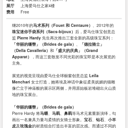
展厅
上海爱马仕之家4楼
费用
Free
继2010年的
马术系列（Fouet 和 Centaure）
、2012年的
珠宝迷你手袋系列（Sacs-bijoux）
后，爱马仕珠宝创意总
监
Pierre Hardy
先生再次推出三套全新的高级珠宝系列：
「华丽的缰辔」（Brides de gala）
、
「德拉骑士」
（Della Cavalleria）
和
「盛大的庆典」（Grand
Apparat）
，而这三套散发不同光彩的珠宝即是本次展览的
主角。
展览的视觉呈现由爱马仕全球橱窗创意总监
Leïla
Menchari
女士打造，她将埃及神话中象征柔美妩媚的猫雕
像伫立于神庙般的展示区两侧，并用原始板岩堆砌出火山质
地的珠宝展台。
「华丽的缰辔」（Brides de gala）
Pierre Hardy 将
马嚼
、
马羁
、
鼻羁
等马术元素重新演绎，勾
画出一名兼具力量与柔情的女骑士形象。
宝石
、
钻石
、
小羊
皮
及
玫瑰金
的材质组合打造出丰富的层次感。而通过不同的