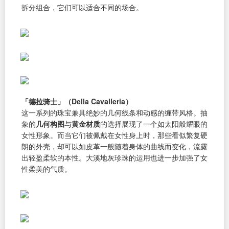
拆分组合，它们可以适合不同的场合。
「德拉骑士」（Della Cavalleria）
这一系列的珠宝兼具绝妙的几何线条和动感的缠带风格。抽
象的
几何构图
与
黄金材质
的选择展现了一个如太阳般耀眼的
女性形象。而当它们被佩戴在女性身上时，那些看似繁复硬
朗的外壳，却可以如皮革一般随着身体的曲线而变化，流露
出轻盈柔软的本性。大溪地灰珍珠的运用也进一步加强了女
性柔美的气质。