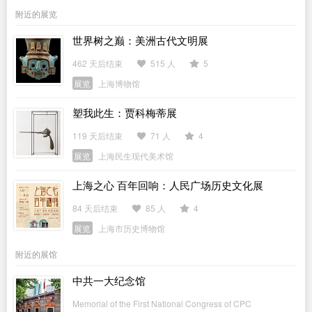
附近的展览
世界树之巅：美洲古代文明展
462 天后结束
515 人
5
展览
上海博物馆
塑我此生：贾科梅蒂展
119 天后结束
71 人
4
展览
上海民生现代美术馆
上海之心 百年回响：人民广场历史文化展
84 天后结束
85 人
4
展览
上海市历史博物馆
附近的展馆
中共一大纪念馆
Memorial of the First National Congress of CPC