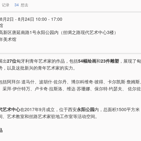
记录
34
想去
8月2日 - 8月24日 10:00 - 17:00
馆
高新区唐延南路1号永阳公园内（丝绸之路现代艺术中心3楼）
年美术馆
展出
27位
匈牙利青年艺术家的作品，包括
54幅绘画
和
23件雕塑
，展现了匈
势，以及这批新兴的青年艺术家的实力。
包括阿拜尔·道马什、波胡什·佐尔丹、博尔科维奇·彼得、卡尔凯斯·詹姆斯
、采拜·伊什特万、卢卡奇·拉斯洛、维达·苏珊娜、保尔特·约瑟夫、 佐尔佐
代艺术中心
在2017年9月成立，位于西安
永阳公园
内，总面积1500平方
间、艺术教室和丝路艺术家驻地工作室等活动空间。
品