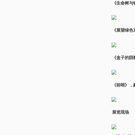
《生命树与
《展望绿色》
《盒子的阴影
《前哨》，
展览现场