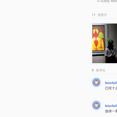
© iDail
11
张照片
6
条评论
feierfei
已经十
feierfei
值得一