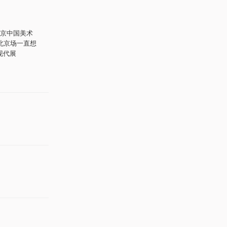
京中国美术
北京场一直想
现代展