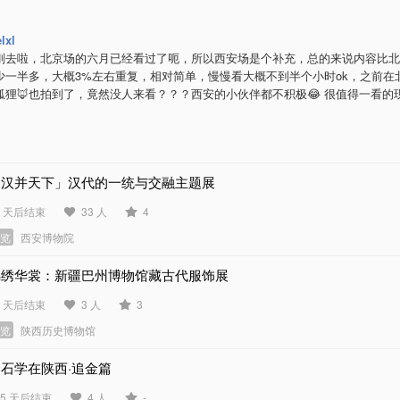
lxl
刚去啦，北京场的六月已经看过了呃，所以西安场是个补充，总的来说内容比北
少一半多，大概3%左右重复，相对简单，慢慢看大概不到半个小时ok，之前在
狐狸🦊也拍到了，竟然没人来看？？？西安的小伙伴都不积极😂 很值得一看的
「汉并天下」汉代的一统与交融主题展
1 天后结束
33 人
4
展览
西安博物院
锦绣华裳：新疆巴州博物馆藏古代服饰展
5 天后结束
3 人
3
展览
陕西历史博物馆
石学在陕西·追金篇
45 天后结束
4 人
-