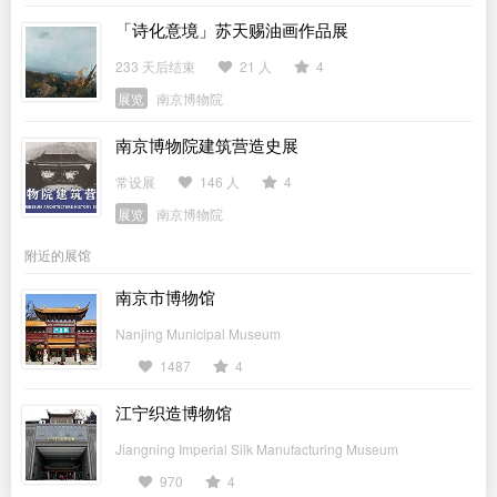
「诗化意境」苏天赐油画作品展
233 天后结束
21 人
4
展览
南京博物院
南京博物院建筑营造史展
常设展
146 人
4
展览
南京博物院
附近的展馆
南京市博物馆
Nanjing Municipal Museum
1487
4
江宁织造博物馆
Jiangning Imperial Silk Manufacturing Museum
970
4