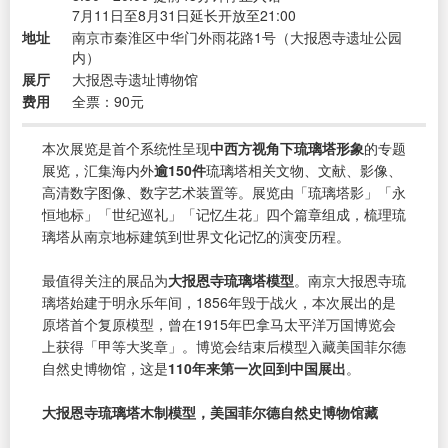
7月11日至8月31日延长开放至21:00
地址
南京市秦淮区中华门外雨花路1号（大报恩寺遗址公园
内）
展厅
大报恩寺遗址博物馆
费用
全票：90元
本次展览是首个系统性呈现
中西方视角下琉璃塔形象
的专题
展览，汇集海内外
逾150件
琉璃塔相关文物、文献、影像、
高清数字图像、数字艺术装置等。展览由「琉璃塔影」「永
恒地标」「世纪巡礼」「记忆生花」四个篇章组成，梳理琉
璃塔从南京地标建筑到世界文化记忆的演变历程。
最值得关注的展品为
大报恩寺琉璃塔模型
。南京大报恩寺琉
璃塔始建于明永乐年间，1856年毁于战火，本次展出的是
原塔首个复原模型，曾在1915年巴拿马太平洋万国博览会
上获得「甲等大奖章」。博览会结束后模型入藏美国菲尔德
自然史博物馆，这是
110年来第一次回到中国展出
。
大报恩寺琉璃塔木制模型，美国菲尔德自然史博物馆藏