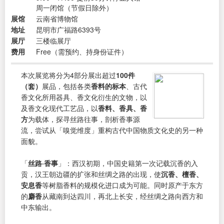
周一闭馆（节假日除外）
展馆
云南省博物馆
地址
昆明市广福路6393号
展厅
三楼临展厅
费用
Free（需预约、持身份证件）
本次展览将分为4部分展出超过
100件
（套）
展品，包括各类
香料的标本
、古代
香文化所用器具、香文化衍生的文物，以
及香文化现代工艺品，以
香料、香具、香
方
为载体，探寻丝路往事，剖析香事源
流，尝试从「嗅觉维度」重构古代中国物质文化史的另一种
面貌。
「
丝路·香事
」：西汉初期，中国史籍第一次记载沉香的入
贡，汉王朝边疆的扩张和丝绸之路的出现，使
沉香、檀香、
安息香
等树脂香料的规模化进口成为可能。同时原产于东方
的
麝香
从藏南到达四川，再北上长安，经丝绸之路向西方和
中东输出。