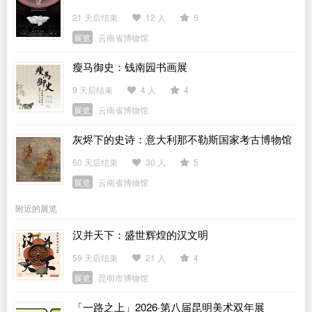
21 天后结束
12 人
5
展览
云南省博物馆
瘦马御史：钱南园书画展
9 天后结束
4 人
4
展览
云南省博物馆
灰烬下的史诗：意大利那不勒斯国家考古博物馆
馆藏庞贝文物展
60 天后结束
30 人
5
展览
云南省博物馆
附近的展览
汉并天下：盛世辉煌的汉文明
59 天后结束
21 人
4
展览
昆明市博物馆
「一路之上」2026·第八届昆明美术双年展