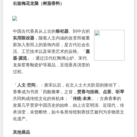
右旋梅花龙脑（树脂香料）
中国古代香具从上古的
祭祀器
、到中古的
实用陈设器
，随着人文内涵的改变而被重
新加入形而上的装饰内容，是古代社会生
活、工艺技术以及审美艺术的反映。「
嘉
器·源流
」：通过汉代红陶博山炉、宋代
龙泉窑青釉瓷炉等展品，呈现香具演变的
过程。
「
人文·空间
」：唐宋以后，在文人士大夫阶层的推动下，
香事成为书房「四般雅事」之首，
焚香与挂画、点茶、听琴
共同构成传统文化的有机体；「
传统·未来
」：古典香事的
发展几乎贯穿中国历史的始终，由上古至明清、近现代，传
承演变，未曾断绝，如今各类传统制香技艺被列为非物质文
化遗产。
其他展品