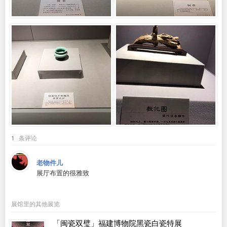
1
条评论
老物件儿
展厅布置的很雅致
展馆里的其他展览
「闽瓷双璧」福建博物院黑瓷白瓷特展