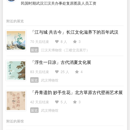
民国时期武汉江汉关办事处复原图及人员工资
附近的展览
「江与城 共古今」长江文化滋养下的百年武汉
70 天后结束
8 人
3
展览
江汉关博物馆（三楼交流展厅）
「浮生一日凉」古代消夏文化展
83 天后结束
25 人
4
展览
武汉博物馆
「丹青遗韵 妙手生花」北方草原古代壁画艺术展
42 天后结束
5 人
3
展览
武汉博物馆
附近的展馆