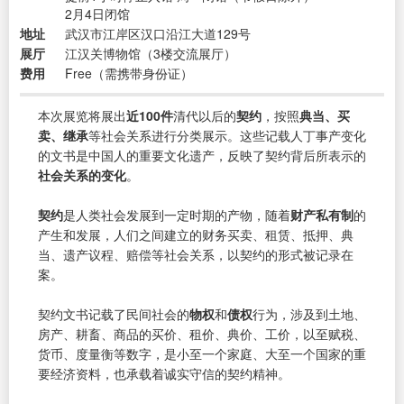
2月4日闭馆
地址
武汉市江岸区汉口沿江大道129号
展厅
江汉关博物馆（3楼交流展厅）
费用
Free（需携带身份证）
本次展览将展出
近100件
清代以后的
契约
，按照
典当、买
卖、继承
等社会关系进行分类展示。这些记载人丁事产变化
的文书是中国人的重要文化遗产，反映了契约背后所表示的
社会关系的变化
。
契约
是人类社会发展到一定时期的产物，随着
财产私有制
的
产生和发展，人们之间建立的财务买卖、租赁、抵押、典
当、遗产议程、赔偿等社会关系，以契约的形式被记录在
案。
契约文书记载了民间社会的
物权
和
债权
行为，涉及到土地、
房产、耕畜、商品的买价、租价、典价、工价，以至赋税、
货币、度量衡等数字，是小至一个家庭、大至一个国家的重
要经济资料，也承载着诚实守信的契约精神。