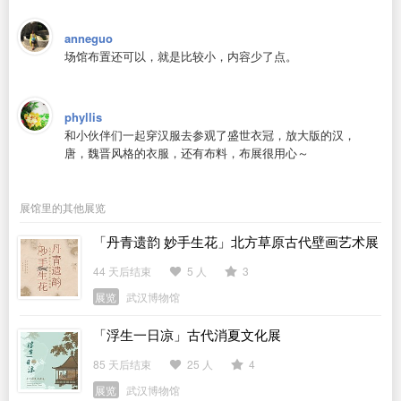
anneguo
场馆布置还可以，就是比较小，内容少了点。
phyllis
和小伙伴们一起穿汉服去参观了盛世衣冠，放大版的汉，
唐，魏晋风格的衣服，还有布料，布展很用心～
展馆里的其他展览
「丹青遗韵 妙手生花」北方草原古代壁画艺术展
44 天后结束
5 人
3
展览
武汉博物馆
「浮生一日凉」古代消夏文化展
85 天后结束
25 人
4
展览
武汉博物馆