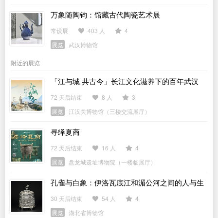
万象随陶钧：馆藏古代陶瓷艺术展
常设展
403 人
4
展览
武汉博物馆
附近的展览
「江与城 共古今」长江文化滋养下的百年武汉
72 天后结束
8 人
3
展览
江汉关博物馆（三楼交流展厅）
寻绎夏商
72 天后结束
16 人
4
展览
盘龙城遗址博物院（一楼临展厅）
孔雀与白象：伊洛瓦底江和湄公河之间的人与生
活
30 天后结束
54 人
4
展览
湖北省博物馆