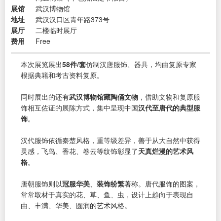
展馆
武汉博物馆
地址
武汉汉口区青年路373号
展厅
二楼临时展厅
费用
Free
本次展览展出
58件/套
仿制汉唐服饰、器具，均由复原专家
根据典籍和考古资料复原。
同时展出的还有
武汉博物馆藏陶俑文物
，借助文物和复原服
饰相互佐证的展陈方式，集中呈现中国
汉代至唐代的典型服
饰
。
汉代服饰依循秦楚风格，重等级差异，善于从大自然中获得
灵感，飞鸟、香花、卷云等纹饰彰显了
天真烂漫的艺术风
格
。
唐朝服饰则以
冠服华美
、
装饰纷繁
著称。唐代服饰的图案，
常常取材于真实的花、草、鱼、虫，设计上趋向于表现自
由、丰满、华美、圆润的艺术风格。