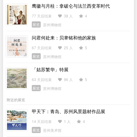
鹰徽与月桂：拿破仑与法兰西变革时代
77 天后结束
38 人
4
展览
苏州博物馆
问君何处来：贝聿铭和他的家族
67 天后结束
25 人
5
展览
苏州博物馆
「姑苏繁华」特展
63 天后结束
96 人
5
展览
苏州博物馆
附近的展览
甲天下：青岛、苏州风景题材作品展
14 天后结束
1 人
4
展览
苏州美术馆