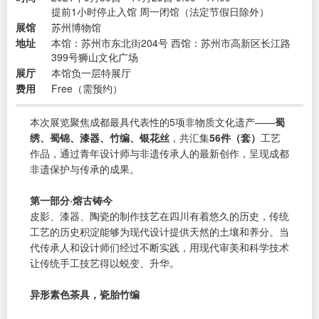
提前1小时停止入馆 周一闭馆（法定节假日除外）
展馆
苏州博物馆
地址
本馆：苏州市东北街204号 西馆：苏州市高新区长江路
399号狮山文化广场
展厅
本馆负一层特展厅
费用
Free（需预约）
本次展览聚焦成都最具代表性的5项非物质文化遗产——
蜀
绣、蜀锦、漆器、竹编、银花丝
，共汇集
56件（套）
工艺
作品，通过青年设计师与非遗传承人的最新创作，呈现成都
非遗保护与传承的成果。
第一部分·熔古铸今
皮影、漆器、陶瓷的制作技艺在四川有着悠久的历史，传统
工艺的历史积淀能够为现代设计提供天然的土壤和养分。当
代传承人和设计师们经过不断实践，用现代审美和科学技术
让传统手工技艺得以蜕变、升华。
异形素色茶具，瓷胎竹编