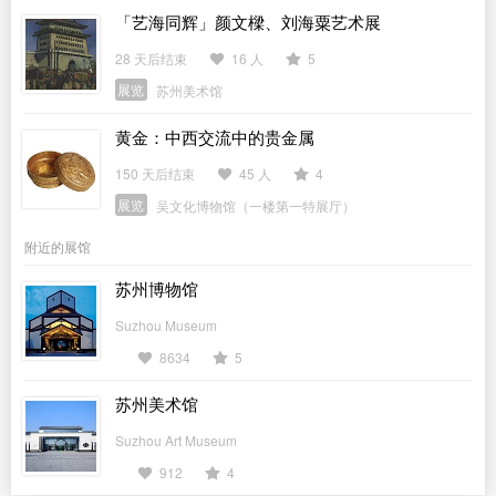
「艺海同辉」颜文樑、刘海粟艺术展
28 天后结束
16 人
5
展览
苏州美术馆
黄金：中西交流中的贵金属
150 天后结束
45 人
4
展览
吴文化博物馆（一楼第一特展厅）
附近的展馆
苏州博物馆
Suzhou Museum
8634
5
苏州美术馆
Suzhou Art Museum
912
4