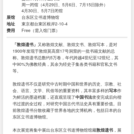
周一闭馆（4月29日、5月6日、7月15日除外）
4月30日、5月7日闭馆
展馆
台东区立书道博物馆
地址
東京都台東区根岸2-10-4
费用
Free（需入馆门票）
「敦煌遗书」
又称敦煌文献、敦煌文书、敦煌写本，是对
1900年发现于敦煌莫高窟17号洞窟的一批书籍文献的总
称。敦煌遗书总数约5万卷，年代跨越4世纪至12世纪，其
中90%为佛教经典，其余为经史子集各类书籍和官私文书
等。
敦煌遗书不仅是研究中古时期中国和世界的历史、宗教、社
会、语言、文学、民俗等的重要资料，其丰富多样的
写本
作
为鲜活的墨迹档案，还直观呈现了
中国书法
隶变完成后向楷
书过渡的全过程，对研究中国古代书法史具有重要价值。目
前敦煌遗书分散收藏于世界各地的文博机构，包括日本的台
东区立书道博物馆。
本次展览将集中展出台东区立书道博物馆馆藏
敦煌遗书
，展