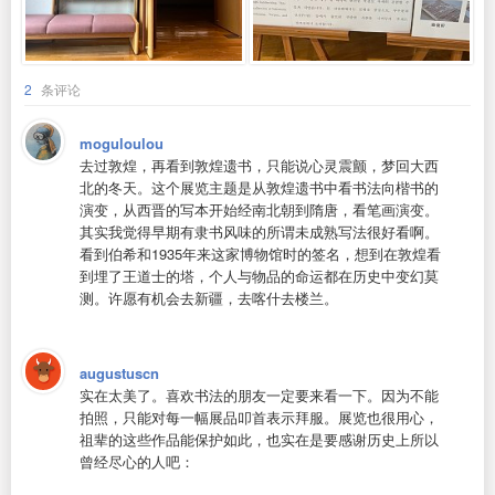
2
条评论
moguloulou
去过敦煌，再看到敦煌遗书，只能说心灵震颤，梦回大西
北的冬天。这个展览主题是从敦煌遗书中看书法向楷书的
演变，从西晋的写本开始经南北朝到隋唐，看笔画演变。
其实我觉得早期有隶书风味的所谓未成熟写法很好看啊。
看到伯希和1935年来这家博物馆时的签名，想到在敦煌看
到埋了王道士的塔，个人与物品的命运都在历史中变幻莫
测。许愿有机会去新疆，去喀什去楼兰。
augustuscn
实在太美了。喜欢书法的朋友一定要来看一下。因为不能
拍照，只能对每一幅展品叩首表示拜服。展览也很用心，
祖辈的这些作品能保护如此，也实在是要感谢历史上所以
曾经尽心的人吧：