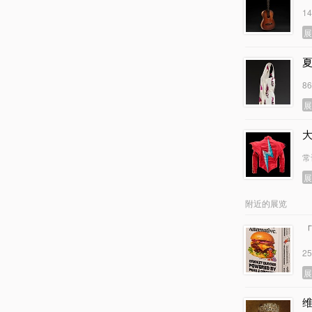
1
8
大
常
附近的展览
2
维