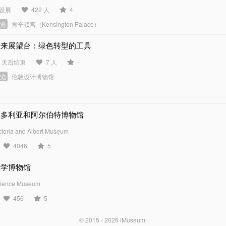
设展
422 人
4
展览
肯辛顿宫（Kensington Palace）
未来展望台：绿色转型的工具
9 天后结束
7 人
-
展览
伦敦设计博物馆
维多利亚和阿尔伯特博物馆
ctoria and Albert Museum
4046
5
科学博物馆
ience Museum
456
5
© 2015 - 2026
iMuseum
.