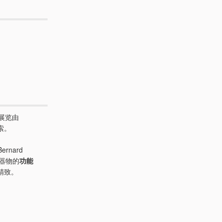
次展览由
索。
rnard
瓷器物的
功能
精致。