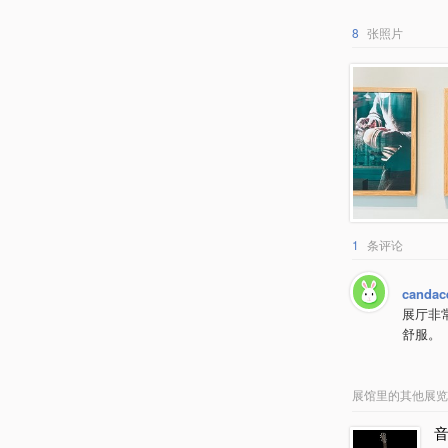
8
张照片
1
条评论
candac
展厅非
舒服。
展馆里的其他展览