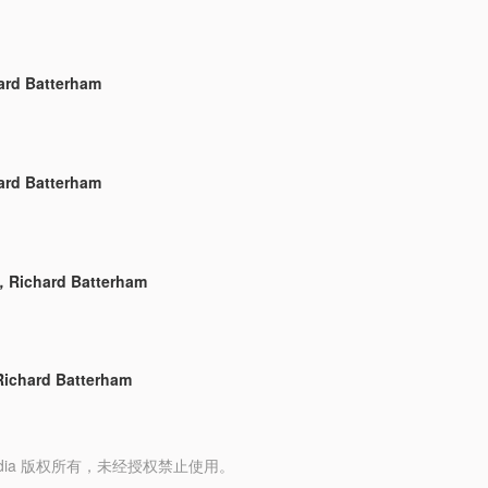
rd Batterham
rd Batterham
chard Batterham
hard Batterham
y Media 版权所有，未经授权禁止使用。