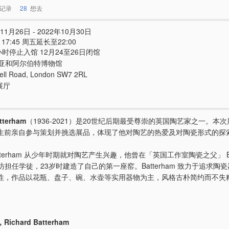
记录
28
想去
11月26日 - 2022年10月30日
 - 17:45 周五延长至22:00
小时停止入馆 12月24至26日闭馆
亚和阿尔伯特博物馆
ll Road, London SW7 2RL
展厅
tterham
（1936-2021）是20世纪后期最受尊崇的英国陶艺家之一。本
ham 生前亲自参与策划并挑选展品，体现了他对陶艺的热爱及对陶瓷形式的探
 Batterham 从少年时期就对陶艺产生兴趣，他曾在「英国工作室陶瓷之父」 Be
的工坊担任学徒，23岁时建造了自己的第一座窑。Batterham 致力于追求陶
性，作品以花瓶、盘子、碗、水壶等实用器物为主，风格古朴简约而不失
chard Batterham