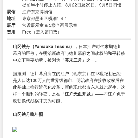
提前半小时停止入馆、8月22日及29日、9月5日闭馆
展馆
江户东京博物馆
地址
東京都墨田区横網1-4-1
展厅
常设展示室 & 5楼企画展示室
费用
Free（需入馆门票）
山冈铁舟（Yamaoka Tesshu）
，日本江户时代末期德川
幕府的臣僚，在明治新政府与德川幕府之间政权的和平转移
中立下重要功劳，被列为
「幕末三舟」
之一。
据推测，德川幕府所在的江户（现东京）在18世纪初已经
是人口达100万人的世界级都市。明治政府在接收政权后在
此基础上推行近代化改革，新的现代都市东京就此诞生。这
样一个顺利的转变，是在
「江户无血开城」
——即江户免于
改朝换代战祸才变为可能。
山冈铁舟晚年照