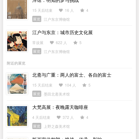
15 天后结束
16 人
4
展览
江户东京博物馆
江户与东京：城市历史文化展
常设展
622 人
5
展览
江户东京博物馆
附近的展览
北斋与广重：两人的富士、各自的富士
15 天后结束
104 人
5
展览
墨田北斋美术馆
大梵高展：夜晚露天咖啡座
4 天后结束
372 人
4
展览
上野之森美术馆