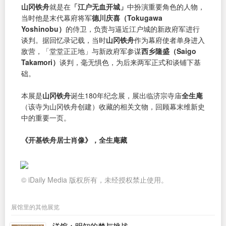
山冈铁舟
就是在
「江户无血开城」
中扮演重要角色的人物，
当时他是末代幕府将军
德川庆喜（Tokugawa
Yoshinobu）
的侍卫，负责与逼近江户城的新政府军进行
谈判。据回忆录记载，当时
山冈铁舟
作为幕府使者单身进入
敌营，「堂堂正正地」与新政府军参谋
西乡隆盛（Saigo
Takamori）
谈判，毫无惧色，为后来两军正式和谈铺下基
础。
本展是
山冈铁舟
诞生180年纪念展，展出临济宗寺庙
全生庵
（该寺为山冈铁舟创建）收藏的相关文物，回顾幕末维新史
中的重要一页。
《开基铁舟居士肖像》，全生庵藏
© iDaily Media 版权所有，未经授权禁止使用。
展馆里的其他展览
洋馆：明知的梦与挑战