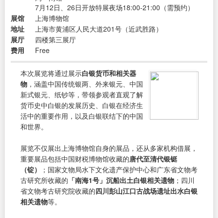
7月12日、26日开放特展夜场18:00-21:00（需预约）
展馆
上海博物馆
地址
上海市黄浦区人民大道201号（近武胜路）
展厅
四楼第三展厅
费用
Free
本次展览将通过展示
白银货币和相关器
物
，涵盖中国传统银两、外来银元、中国
新式银元、纸钞等，带领参观者直观了解
货币史中白银的发展历史、白银在经济生
活中的重要作用，以及白银联结下的中国
和世界。
展览不仅展出上海博物馆自身的展品，还从多家机构借展，
重要展品包括中国财税博物馆收藏的
唐代至清代银铤
（锭）
；国家文物局水下文化遗产保护中心和广东省文物考
古研究所收藏的
「南海1号」沉船出土白银相关遗物
；四川
省文物考古研究院收藏的
四川彭山江口古战场遗址出水白银
相关遗物
等。