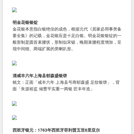
明金花银银锭
金花银本意指白银绝佳的成色，根据元代《居家必用事类备
要全集》的记载，金花银应是十足白银。明金花银银锭的一
般形制是圆首束腰状，形制似宋铤，晚期束腰程度增加，呈
现中间细、两端扩展的类喇叭形。
清咸丰六年上海县郁森盛银饼
铭文：正面「咸丰六年 上海县号商郁森盛 足纹银饼」，背
面「朱源裕监 倾曹平实重一两银 匠丰年造」
西班牙银元：1763年西班牙菲利普五世8里亚尔