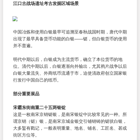
江口古战场遗址考古发掘区域场景
中国冶炼和使用白银最早可追溯至春秋战国时期，唐代中期
出现了最早具备货币功能的白银——铤，但白银货币的使用
并不普遍。
明代中期以后，白银成为主流货币，确立了本位货币的地
位。清代中期以后，白银逐渐向外输出，尤其鸦片战争以后
白银大量流失、外商纸币流通于市，迫使清政府创立国家银
行发行中国自己的纸币。
部分重要展品
宋霸东街南重二十五两银锭
这是一枚南宋京销铤银，是南宋银锭中比较常见的一种。所
谓京销（铤）银，是南宋京城金银交引铺销铸的铤状白银，
大多錾有戳记，一般表明重量、地名、铺名、工匠名、甚或
街区方位等。