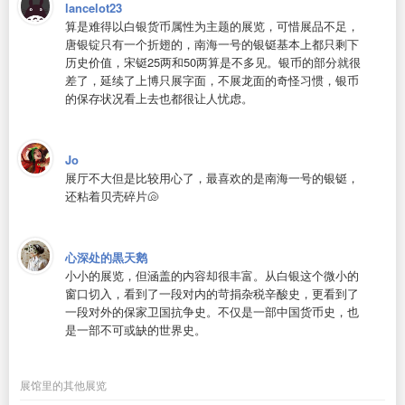
lancelot23
算是难得以白银货币属性为主题的展览，可惜展品不足，
唐银锭只有一个折翅的，南海一号的银铤基本上都只剩下
历史价值，宋铤25两和50两算是不多见。银币的部分就很
差了，延续了上博只展字面，不展龙面的奇怪习惯，银币
的保存状况看上去也都很让人忧虑。
Jo
展厅不大但是比较用心了，最喜欢的是南海一号的银铤，
还粘着贝壳碎片🐚
心深处的黒天鹅
小小的展览，但涵盖的内容却很丰富。从白银这个微小的
窗口切入，看到了一段对内的苛捐杂税辛酸史，更看到了
一段对外的保家卫国抗争史。不仅是一部中国货币史，也
是一部不可或缺的世界史。
展馆里的其他展览