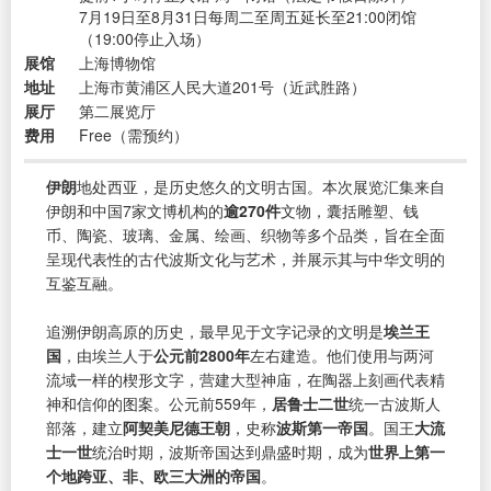
7月19日至8月31日每周二至周五延长至21:00闭馆
（19:00停止入场）
展馆
上海博物馆
地址
上海市黄浦区人民大道201号（近武胜路）
展厅
第二展览厅
费用
Free（需预约）
伊朗
地处西亚，是历史悠久的文明古国。本次展览汇集来自
伊朗和中国7家文博机构的
逾270件
文物，囊括雕塑、钱
币、陶瓷、玻璃、金属、绘画、织物等多个品类，旨在全面
呈现代表性的古代波斯文化与艺术，并展示其与中华文明的
互鉴互融。
追溯伊朗高原的历史，最早见于文字记录的文明是
埃兰王
国
，由埃兰人于
公元前2800年
左右建造。他们使用与两河
流域一样的楔形文字，营建大型神庙，在陶器上刻画代表精
神和信仰的图案。公元前559年，
居鲁士二世
统一古波斯人
部落，建立
阿契美尼德王朝
，史称
波斯第一帝国
。国王
大流
士一世
统治时期，波斯帝国达到鼎盛时期，成为
世界上第一
个地跨亚、非、欧三大洲的帝国
。