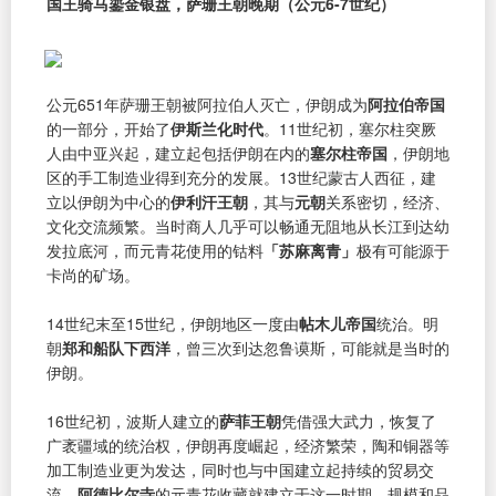
国王骑马鎏金银盘，萨珊王朝晚期（公元6-7世纪）
公元651年萨珊王朝被阿拉伯人灭亡，伊朗成为
阿拉伯帝国
的一部分，开始了
伊斯兰化时代
。11世纪初，塞尔柱突厥
人由中亚兴起，建立起包括伊朗在内的
塞尔柱帝国
，伊朗地
区的手工制造业得到充分的发展。13世纪蒙古人西征，建
立以伊朗为中心的
伊利汗王朝
，其与
元朝
关系密切，经济、
文化交流频繁。当时商人几乎可以畅通无阻地从长江到达幼
发拉底河，而元青花使用的钴料
「苏麻离青」
极有可能源于
卡尚的矿场。
14世纪末至15世纪，伊朗地区一度由
帖木儿帝国
统治。明
朝
郑和船队下西洋
，曾三次到达忽鲁谟斯，可能就是当时的
伊朗。
16世纪初，波斯人建立的
萨菲王朝
凭借强大武力，恢复了
广袤疆域的统治权，伊朗再度崛起，经济繁荣，陶和铜器等
加工制造业更为发达，同时也与中国建立起持续的贸易交
流，
阿德比尔寺
的元青花收藏就建立于这一时期，规模和品