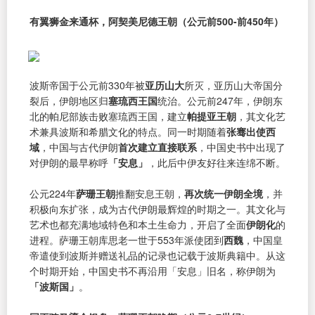
有翼狮金来通杯，阿契美尼德王朝（公元前500-前450年）
波斯帝国于公元前330年被
亚历山大
所灭，亚历山大帝国分
裂后，伊朗地区归
塞琉西王国
统治。公元前247年，伊朗东
北的帕尼部族击败塞琉西王国，建立
帕提亚王朝
，其文化艺
术兼具波斯和希腊文化的特点。同一时期随着
张骞出使西
域
，中国与古代伊朗
首次建立直接联系
，中国史书中出现了
对伊朗的最早称呼
「安息」
，此后中伊友好往来连绵不断。
公元224年
萨珊王朝
推翻安息王朝，
再次统一伊朗全境
，并
积极向东扩张，成为古代伊朗最辉煌的时期之一。其文化与
艺术也都充满地域特色和本土生命力，开启了全面
伊朗化
的
进程。萨珊王朝库思老一世于553年派使团到
西魏
，中国皇
帝遣使到波斯并赠送礼品的记录也记载于波斯典籍中。从这
个时期开始，中国史书不再沿用「安息」旧名，称伊朗为
「波斯国」
。