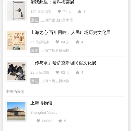
塑我此生：贾科梅蒂展
120 天后结束
71 人
4
展览
上海民生现代美术馆
上海之心 百年回响：人民广场历史文化展
85 天后结束
84 人
4
展览
上海市历史博物馆
「传与承」哈萨克斯坦民俗文化展
22 天后结束
62 人
4
展览
上海市历史博物馆
附近的展馆
上海博物馆
Shanghai Museum
20000
5