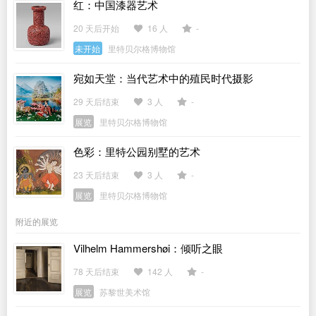
红：中国漆器艺术
20 天后开始
16 人
-
未开始
里特贝尔格博物馆
宛如天堂：当代艺术中的殖民时代摄影
29 天后结束
3 人
-
展览
里特贝尔格博物馆
色彩：里特公园别墅的艺术
23 天后结束
3 人
-
展览
里特贝尔格博物馆
附近的展览
Vilhelm Hammershøi：倾听之眼
78 天后结束
142 人
-
展览
苏黎世美术馆