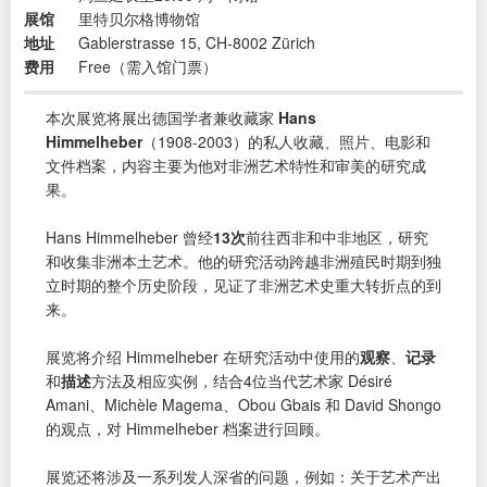
展馆
里特贝尔格博物馆
地址
Gablerstrasse 15, CH-8002 Zürich
费用
Free（需入馆门票）
本次展览将展出德国学者兼收藏家
Hans
Himmelheber
（1908-2003）的私人收藏、照片、电影和
文件档案，内容主要为他对非洲艺术特性和审美的研究成
果。
Hans Himmelheber 曾经
13次
前往西非和中非地区，研究
和收集非洲本土艺术。他的研究活动跨越非洲殖民时期到独
立时期的整个历史阶段，见证了非洲艺术史重大转折点的到
来。
展览将介绍 Himmelheber 在研究活动中使用的
观察
、
记录
和
描述
方法及相应实例，结合4位当代艺术家 Désiré
Amani、Michèle Magema、Obou Gbais 和 David Shongo
的观点，对 Himmelheber 档案进行回顾。
展览还将涉及一系列发人深省的问题，例如：关于艺术产出